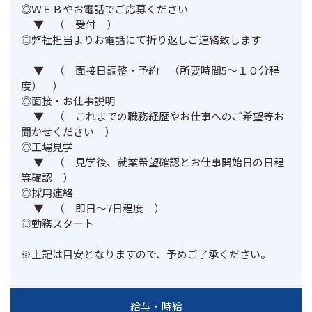
◎ＷＥＢやお電話でご応募ください						

 　▼　（　受付　）						

◎弊社担当よりお電話にて折り返しご連絡致します						
 　▼　（　面接日調整・予約　（所要時間5～１０分程
度）　）						

◎面接・お仕事説明						

 　▼　（　これまでの職務経歴やお仕事へのご希望等お
聞かせください　）						

◎工場見学						

 　▼　（　見学後、就業希望確認とお仕事開始日の日程
等確認　）						

◎採用連絡						

 　▼　（　即日～7日程度　）						

◎勤務スタート						

※上記は目安となりますので、予めご了承ください。						
給与・時給