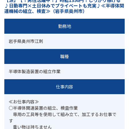
【派】【！男性活躍中！】時給1350円！しっかり稼げる
♪日勤専門×土日休みでプライベートも充実♪≪半導体関
連機械の組立、検査≫（岩手県奥州市）
勤務地
職種
半導体製造装置の組立作業
仕事内容
≪お仕事内容≫

○半導体関連装置の組立、検査作業

　専用の工具等を使用して組み立て、加工するお仕事で
す

　重い物は持ちません
