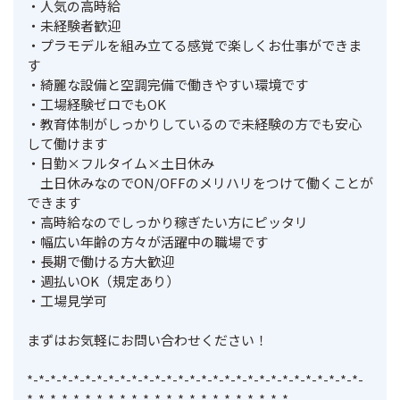
・人気の高時給

・未経験者歓迎

・プラモデルを組み立てる感覚で楽しくお仕事ができま
す

・綺麗な設備と空調完備で働きやすい環境です

・工場経験ゼロでもOK

・教育体制がしっかりしているので未経験の方でも安心
して働けます

・日勤×フルタイム×土日休み

　土日休みなのでON/OFFのメリハリをつけて働くことが
できます

・高時給なのでしっかり稼ぎたい方にピッタリ

・幅広い年齢の方々が活躍中の職場です

・長期で働ける方大歓迎

・週払いOK（規定あり）

・工場見学可

まずはお気軽にお問い合わせください！

*-*-*-*-*-*-*-*-*-*-*-*-*-*-*-*-*-*-*-*-*-*-*-*-*-*-*-*-*-
*-*-*-*-*-*-*-*-*-*-*-*-*-*-*-*-*-*-*-*-*-*-*-													