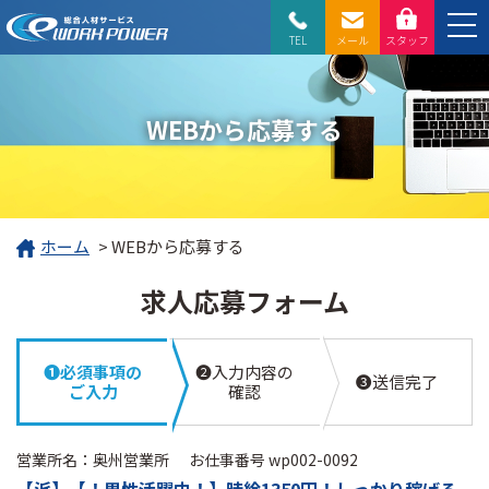
TEL
メール
スタッフ
WEBから応募する
ホーム
>
WEBから応募する
求人応募フォーム
❶必須事項の
❷入力内容の
❸送信完了
ご入力
確認
営業所名：奥州営業所
お仕事番号 wp002-0092