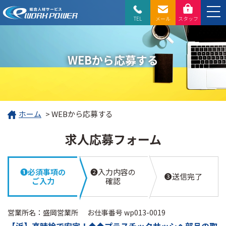
TEL
メール
スタッフ
WEBから応募する
ホーム
>
WEBから応募する
求人応募フォーム
❶必須事項の
❷入力内容の
❸送信完了
ご入力
確認
営業所名：盛岡営業所
お仕事番号 wp013-0019