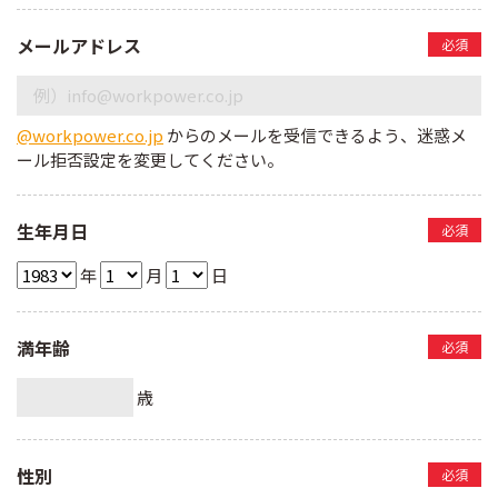
メールアドレス
必須
@workpower.co.jp
からのメールを受信できるよう、迷惑メ
ール拒否設定を変更してください。
生年月日
必須
年
月
日
満年齢
必須
歳
性別
必須