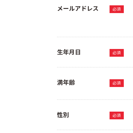
メールアドレス
必須
生年月日
必須
満年齢
必須
性別
必須