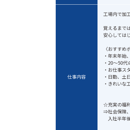
工場内で加
覚えるまでは
安心してはじ
〈おすすめポ
・年末年始、
・20～50代
・お仕事スタ
仕事内容
・日勤、土日
・きれいな工
☆充実の福利
⇒社会保険、
　入社半年