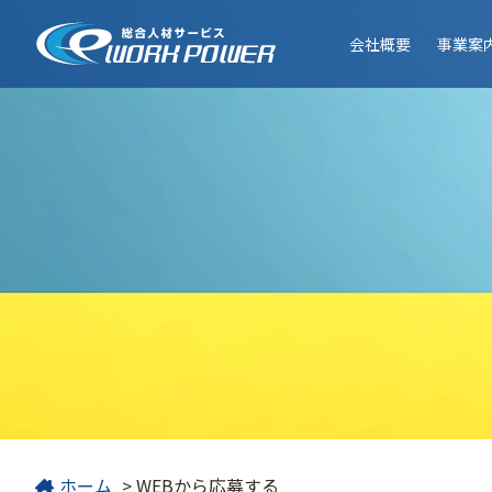
会社
概要
事業
案
ホーム
>
WEBから応募する