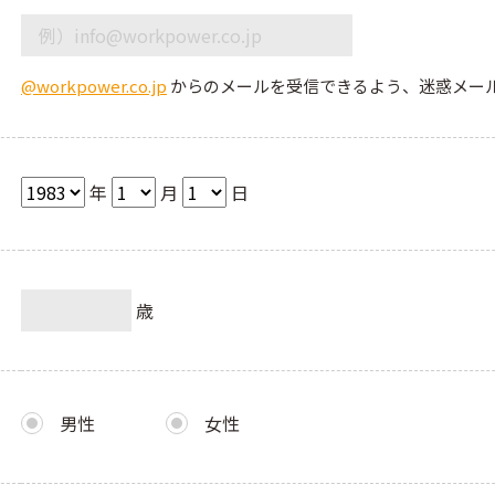
@workpower.co.jp
からのメールを受信できるよう、迷惑メー
年
月
日
歳
男性
女性