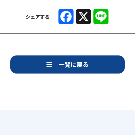
F
X
L
a
i
シェアする
c
n
e
e
b
o
o
k
一覧に戻る