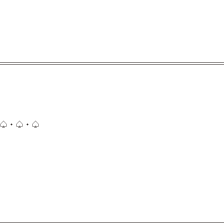
・♤・♤・♤