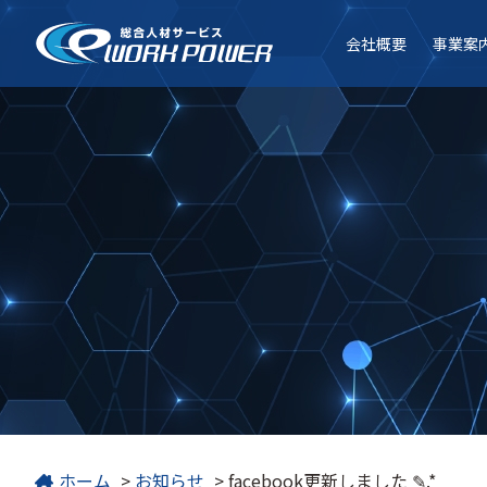
会社
概要
事業
案
ホーム
>
お知らせ
>
facebook更新しました ✎.*