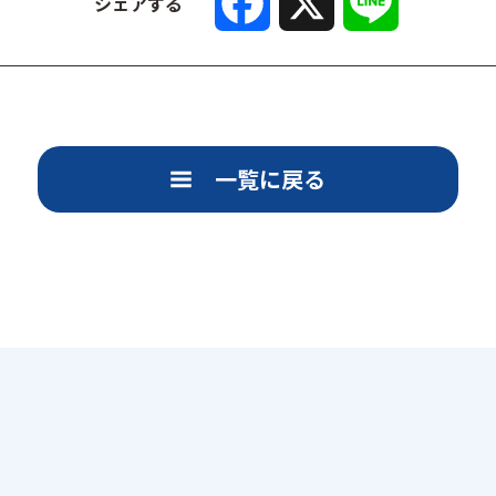
a
i
シェアする
c
n
e
e
b
o
o
k
一覧に戻る