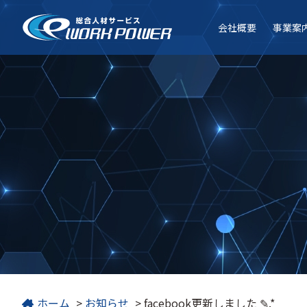
会社
概要
事業
案
ホーム
>
お知らせ
>
facebook更新しました ✎.*