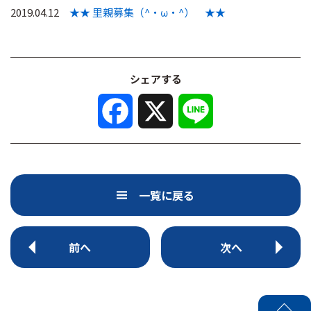
2019.04.12
★★ 里親募集（^・ω・^） ★★
シェアする
F
X
L
a
i
c
n
e
e
b
o
o
k
一覧に戻る
前へ
次へ