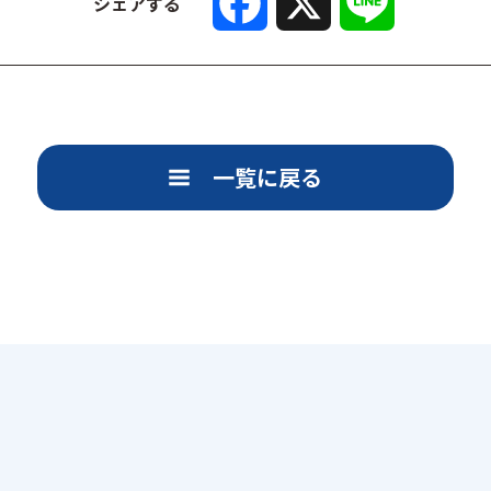
a
i
シェアする
c
n
e
e
b
o
o
k
一覧に戻る