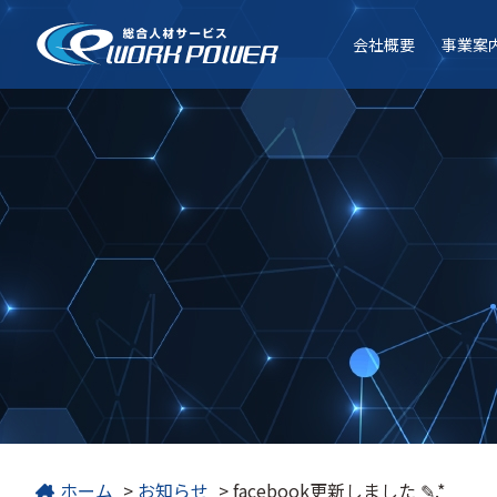
会社
概要
事業
案
ホーム
>
お知らせ
>
facebook更新しました ✎.*