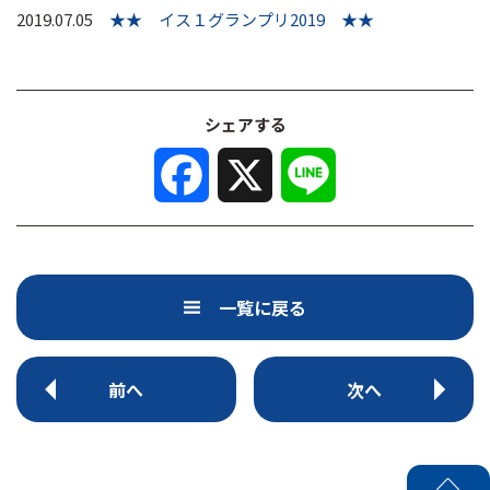
2019.07.05
★★ イス１グランプリ2019 ★★
シェアする
F
X
L
a
i
c
n
e
e
b
o
o
k
一覧に戻る
前へ
次へ