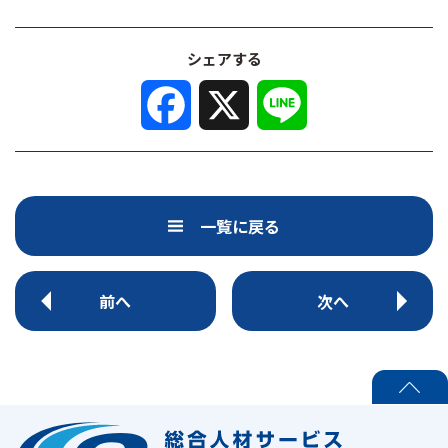
シェアする
F
X
L
a
i
c
n
e
e
b
o
o
k
一覧に戻る
前へ
次へ
PAGE TOP