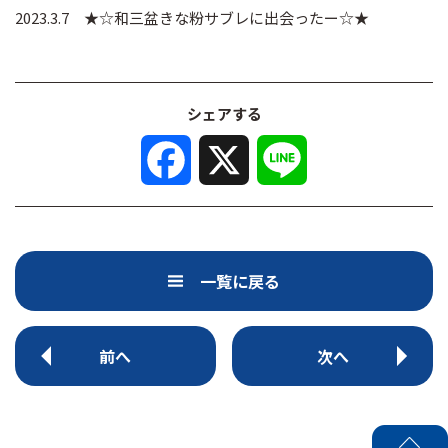
2023.3.7 ★☆和三盆きな粉サブレに出会ったー☆★
シェアする
F
X
L
a
i
c
n
e
e
b
o
o
k
一覧に戻る
前へ
次へ