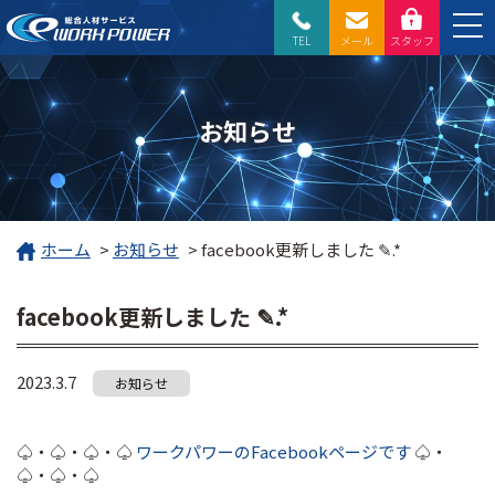
TEL
メール
スタッフ
お知らせ
ホーム
>
お知らせ
>
facebook更新しました ✎.*
facebook更新しました ✎.*
2023.3.7
お知らせ
♤・♤・♤・♤
ワークパワーのFacebookページです
♤・
♤・♤・♤