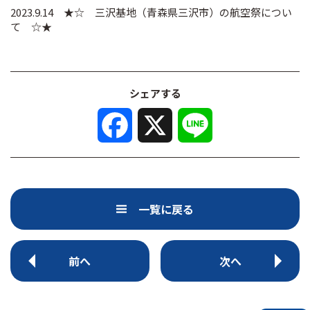
2023.9.14 ★☆ 三沢基地（青森県三沢市）の航空祭につい
て ☆★
シェアする
F
X
L
a
i
c
n
e
e
b
o
o
k
一覧に戻る
前へ
次へ