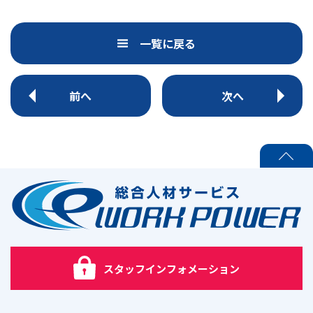
o
o
k
一覧に戻る
前へ
次へ
PAGE TOP
スタッフインフォメーション