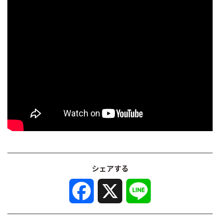
シェアする
F
X
L
a
i
c
n
e
e
b