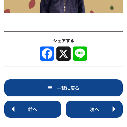
シェアする
F
X
L
a
i
c
n
e
e
b
o
o
k
一覧に戻る
前へ
次へ