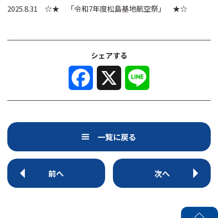
2025.8.31 ☆★ 「令和7年度松島基地航空祭」 ★☆
シェアする
F
X
L
a
i
c
n
e
e
b
o
o
k
一覧に戻る
前へ
次へ