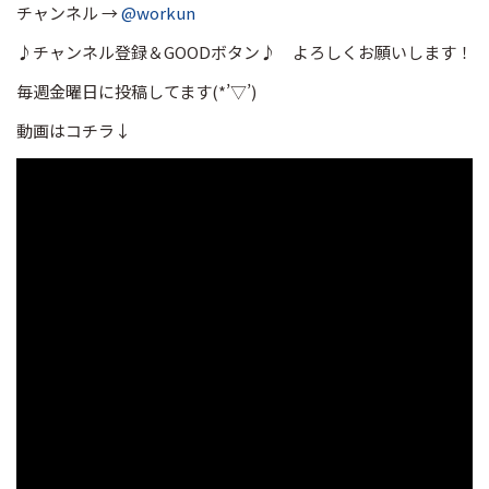
チャンネル →
@workun
♪チャンネル登録＆GOODボタン♪ よろしくお願いします！
毎週金曜日に投稿してます(*’▽’)
動画はコチラ↓