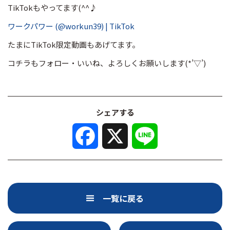
TikTokもやってます(^^♪
ワークパワー (@workun39) | TikTok
たまにTikTok限定動画もあげてます。
コチラもフォロー・いいね、よろしくお願いします(*’▽’)
シェアする
F
X
L
a
i
c
n
e
e
b
o
o
k
一覧に戻る