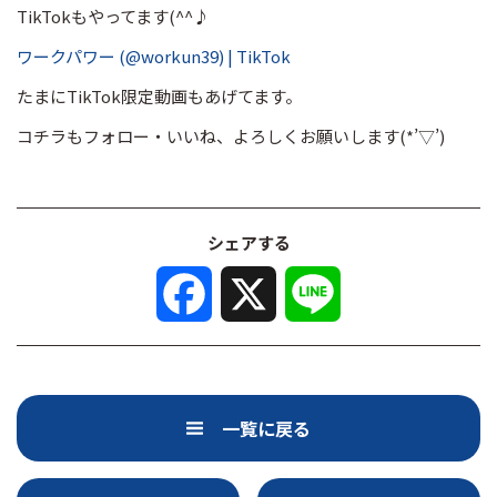
TikTokもやってます(^^♪
ワークパワー (@workun39) | TikTok
たまにTikTok限定動画もあげてます。
コチラもフォロー・いいね、よろしくお願いします(*’▽’)
シェアする
F
X
L
a
i
c
n
e
e
b
o
o
k
一覧に戻る