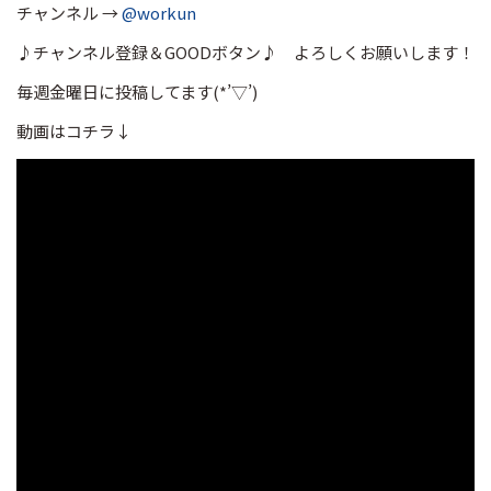
チャンネル →
@workun
♪チャンネル登録＆GOODボタン♪ よろしくお願いします！
毎週金曜日に投稿してます(*’▽’)
動画はコチラ↓