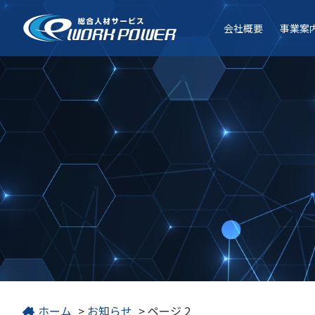
会社
概要
事業
案
ホーム
>
お知らせ
>
ページ 2