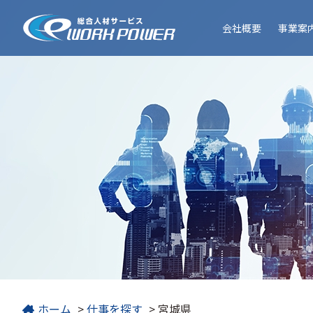
会社
概要
事業
案
ホーム
>
仕事を探す
>
宮城県