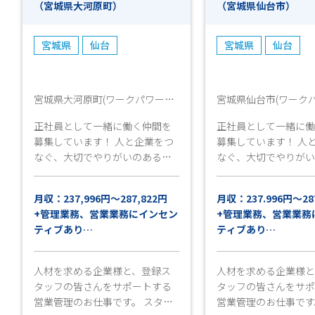
（宮城県大河原町）
（宮城県仙台市）
宮城県
仙台
宮城県
仙台
宮城県大河原町(ワークパワー仙
宮城県仙台市(ワーク
南営業所)
営業所)
正社員として一緒に働く仲間を
正社員として一緒に
募集しています！ 人と企業をつ
募集しています！ 人
なぐ、大切でやりがいのあるお
なぐ、大切でやりが
仕事です♪ ○●○●○------------
仕事です♪ ○●○●○------------
-------------------------------------
---------------------------
月収：237,996円～287,822円
月収：237.996円～28
●○ TwitterやFacebook、Xでも
●○ TwitterやFaceb
+管理業務、営業業務にインセン
+管理業務、営業業務
お仕事情報多数公開中！URLはコ
お仕事情報多数公開中
ティブあり
ティブあり
チラから ⇓
チラから
昇給賞与実績毎年あり
昇給賞与実績毎年あ
https://www.facebook.com/ww
https://www.facebo
4510.jp https://x.com/ww4510
4510.jp https://x.com
人材を求める企業様と、登録ス
人材を求める企業様と
○●-----------------------------------
○●-----------------------
タッフの皆さんをサポートする
タッフの皆さんをサ
--------------○●○●○
--------------○●○●
営業管理のお仕事です。 スタッ
営業管理のお仕事です