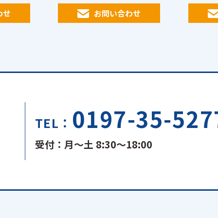
市場調査
わせ
お問い合わせ
しっ
導があるの
。 人と話
迎です♪
0197-35-527
TEL：
受付：月～土 8:30～18:00