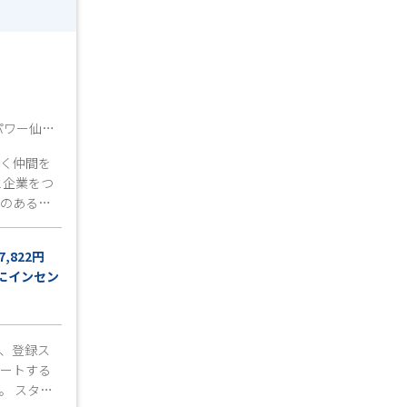
パワー仙台
働く仲間を
と企業をつ
いのあるお
----------
7,822円
ook、Xでも
にインセン
！URLはコ
 ⇓
り
ok.com/ww
/ww4510
、登録ス
------------
ポートする
○
。 スタッ