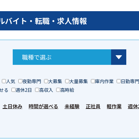
トアルバイト・転職・求人情報
人気
夜勤専門
大募集
大量募集
庫内作業
日勤専
せる
週休2日
高収入
高時給
土日休み
時間が選べる
未経験
正社員
軽作業
週休