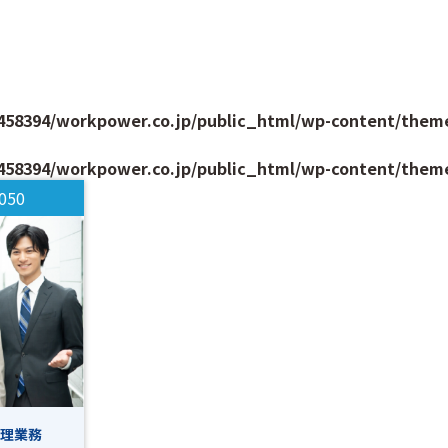
58394/workpower.co.jp/public_html/wp-content/them
58394/workpower.co.jp/public_html/wp-content/them
050
管理業務