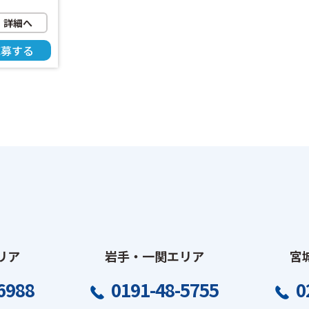
など、人
な方にぴっ
詳細へ
さんのカウ
応募する
を探してい
ているス
条件や経
ヒアリング
・スタッフ
ヒアリング
求人情報
す。 ・企
条件交
チングする
ただきま
ォロー内
、スタッフ
リア
岩手・一関エリア
宮
支援も行っ
クライアン
6988
0191-48-5755
0
、新規開拓
状況を確