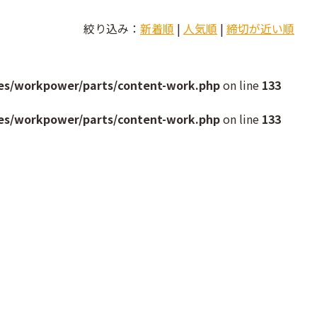
絞り込み：
新着順
|
人気順
|
締切が近い順
es/workpower/parts/content-work.php
on line
133
es/workpower/parts/content-work.php
on line
133