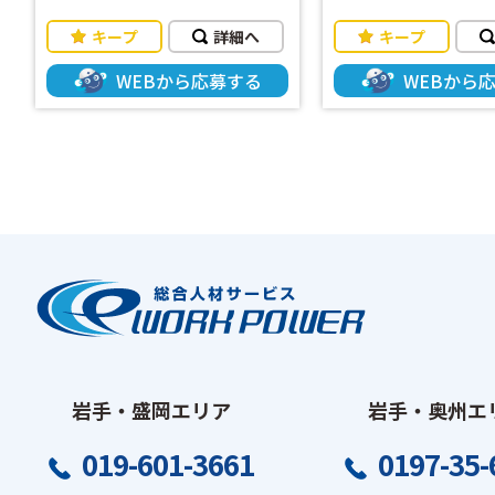
フ対応や企業との調整など、人
フ対応や企業との調整
と関わることが好きな方にぴっ
と関わることが好き
キープ
詳細へ
キープ
たりのお仕事です♬ 【具体的に
たりのお仕事です♬ 【具体的に
は】 ・登録スタッフさんのカウ
は】 ・登録スタッフ
WEBから応募する
WEBから
ンセリング お仕事を探してい
ンセリング お仕事
るスタッフ、就業をしているス
るスタッフ、就業をし
タッフさんへ 希望条件や経
タッフさんへ 希望
験、適性など丁寧にヒアリング
験、適性など丁寧に
していただきます。 ・スタッフ
していただきます。 
さんへの求人紹介 ヒアリング
さんへの求人紹介 
内容に基づき、最適な求人情報
内容に基づき、最適な
を提供していただきます。 ・企
を提供していただきま
業様とのマッチング、条件交
業様とのマッチング、
渉、入社支援 マッチングする
渉、入社支援 マッ
企業様を紹介していただきま
企業様を紹介してい
す。選考プロセスのフォロー内
す。選考プロセスのフ
定時の 条件交渉や、スタッフ
定時の 条件交渉や
岩手・盛岡エリア
岩手・奥州エ
さんの入社後の定着支援も行っ
さんの入社後の定着
ていただきます。 ・クライアン
ていただきます。 ・
019-601-3661
0197-35-
ト企業様へ定期訪問、新規開拓
ト企業様へ定期訪問
定期的な訪問で人材状況を確
定期的な訪問で人材