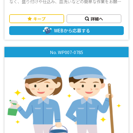
なく、盛り付けや仕込み、皿洗いなどの簡単な作業をお願い
します ・その他、付随する作業 ■お金は一切扱いません
≪ おすすめポイント！ ≫ ＼ 1日4.5ｈ程度の短時間勤
キープ
詳細へ
務なのでサクッと働けます！ ／ 「空いた時間で働きた
い」「短時間勤務を希望している」そんな方にピッタリのお
WEBから応募する
仕事です♪ 週4日～勤務OK！（応相談） ≪ その他 ≫
◆女性活躍中（現在スタッフの8割が女性です！） ◆遅い時
間からなのでゆっくり出社できます ◆土日休みだからお休み
No. WP007-0785
の計画が立てやすい ◆残業もほとんどありません ◆短時間勤
務なのでスキマ時間で働きたい方にピッタリ ◆調理業務では
ないので、包丁は使いません！料理が苦手な方も安心して働
けます ◆教育体制がしっかりしているので未経験の方でも安
心です ◆ご応募はお早めにどうぞ♪ ☆☆経験問いません！！
まずはお気軽にお問い合わせください♪☆☆ *-*-*-*-*-*-*-*-
*-*-*-*-*-*-*-*-*-*-*-*-*-*-*-*-*-*-*-*-*-*-*-*-*-*-*-*-*-*-*-*-
*-*-*-*-*-*-*-*-*-*-*-*-*-*-*-*-*- 「面白そう！」「高時給で
しっかり稼ぎたい！」「ブランクがあるけど働きたい！」
「未経験だけどお仕事をやってみたい！」などなど… 少し
でも興味がありましたら、まずはお気軽にお問い合わせくだ
さい！ 今は別のお仕事をされていて退職後から働き始めた
いという方も大歓迎です♪ 皆様のご応募心よりお待ちして