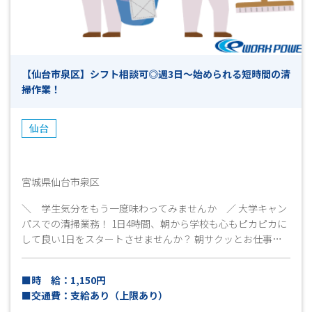
おります！！(^^)/ 【ご応募から採用までの流れ】 ◎ＷＥＢや
お電話でご応募ください ▼ （ 受付 ） ◎弊社担当より
お電話にて折り返しご連絡致します ▼ （ 面接日調整・
予約 （所要時間5～１０分程度） ） ◎面接・お仕事説明
【仙台市泉区】シフト相談可◎週3日～始められる短時間の清
▼ （ これまでの職務経歴やお仕事へのご希望等お聞か
掃作業！
せください ） ◎工場見学 ▼ （ 見学後、就業希望確認
とお仕事開始日の日程等確認 ） ◎採用連絡 ▼ （ 即日
～7日程度 ） ◎勤務スタート ※上記は目安となりますの
仙台
で、予めご了承ください。
宮城県仙台市泉区
＼ 学生気分をもう一度味わってみませんか ／ 大学キャン
パスでの清掃業務！ 1日4時間、朝から学校も心もピカピカに
して良い1日をスタートさせませんか？ 朝サクッとお仕事！W
ワークやプライベート時間を有効に使えますよ！ 体を動かす
お仕事をしたい方、学生さんがいるフレッシュな環境でお仕
■時 給：1,150円
事をされたい方、お掃除が好きな方大歓迎！ 作業は一からお
■交通費：支給あり（上限あり）
教えしますので初めての方も安心◎ またシニア層のスタッフ