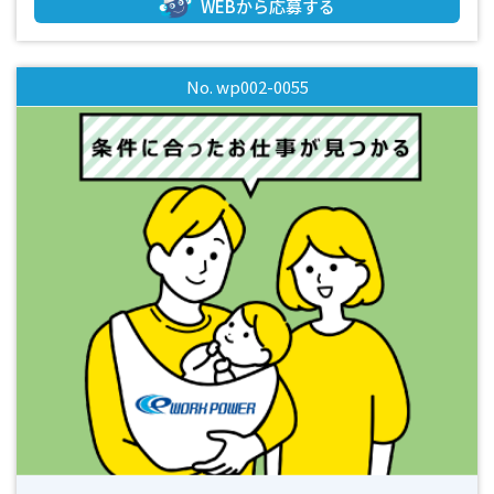
WEBから応募する
房完備ですので一年中快適に作業ができます ・集中してもく
もくと作業に取り組むのが得意な方におすすめです ・女性活
躍中の職場です ・幅広い年代の方が活躍しています ・お友達
No. wp002-0055
同士のご応募OK！お気軽にお問い合わせください ・未経験の
方でも分かりやすく指導させていただきます ・基本は土日祝
休みの週休2日制なのでオンオフのメリハリをつけて働くこと
ができます ・週払いOK（規定有） ・工場見学可 ☆☆まずは
お気軽にお問い合わせください☆☆ *-*-*-*-*-*-*-*-*-*-*-*-*-
*-*-*-*-*-*-*-*-*-*-*-*-*-*-*-*-*-*-*-*-*-*-*-*-*-*-*-*-*-*-*-*-
*-*-*-*-*-*-*-*-*-*- 「面白そう！」「高時給でしっかり稼ぎ
たい！」「ブランクがあるけど働きたい！」 「未経験だけど
お仕事をやってみたい！」などなど… 少しでも興味があり
ましたら、まずはお気軽にお問い合わせください！ 今は別
のお仕事をされていて退職後から働き始めたいという方も大
歓迎です♪ 皆様のご応募心よりお待ちしております！！
(^^)/ 【ご応募から採用までの流れ】 ◎ＷＥＢやお電話でご応
募ください ▼ （ 受付 ） ◎弊社担当よりお電話にて折
り返しご連絡致します ▼ （ 面接日調整・予約 （所要
時間5～１０分程度） ） ◎面接・お仕事説明 ▼ （ こ
れまでの職務経歴やお仕事へのご希望等お聞かせくださ