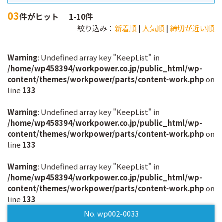
03
件がヒット
1-10件
絞り込み：
新着順
|
人気順
|
締切が近い順
Warning
: Undefined array key "KeepList" in
/home/wp458394/workpower.co.jp/public_html/wp-
content/themes/workpower/parts/content-work.php
on
line
133
Warning
: Undefined array key "KeepList" in
/home/wp458394/workpower.co.jp/public_html/wp-
content/themes/workpower/parts/content-work.php
on
line
133
Warning
: Undefined array key "KeepList" in
/home/wp458394/workpower.co.jp/public_html/wp-
content/themes/workpower/parts/content-work.php
on
line
133
No. wp002-0033