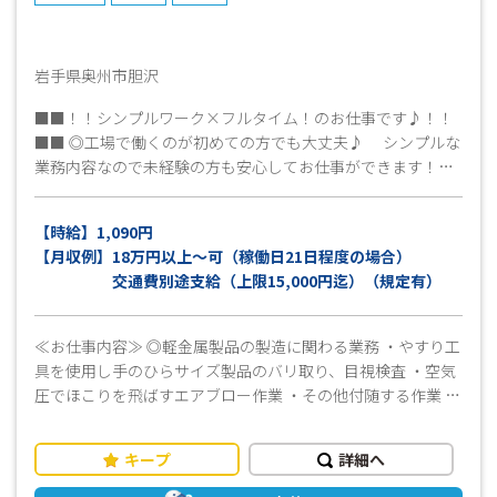
岩手県奥州市胆沢
■■！！シンプルワーク×フルタイム！のお仕事です♪！！
■■ ◎工場で働くのが初めての方でも大丈夫♪ シンプルな
業務内容なので未経験の方も安心してお仕事ができます！
❢♡❢～女性スタッフ活躍しています～❢♡❢ ≪工場見
学OK♪≫ 就業条件、仕事内容、職場環境など事前に確認が
【時給】1,090円
できます！ まずはお気軽にお問い合わせください！ 皆様
【月収例】18万円以上～可（稼働日21日程度の場合）
のご応募心よりお待ちしております(^^)/
交通費別途支給（上限15,000円迄）（規定有）
≪お仕事内容≫ ◎軽金属製品の製造に関わる業務 ・やすり工
具を使用し手のひらサイズ製品のバリ取り、目視検査 ・空気
圧でほこりを飛ばすエアブロー作業 ・その他付随する作業 ★
コツコツ作業が得意な方、大歓迎です！ ※残業はほとんどあ
りません！ ライフワークバランスを大切にしながら働きた
キープ
詳細へ
いかたにピッタリ♪ （パート勤務をご希望の方は応募時に
お知らせください／応相談） ≪おすすめポイント！≫ ・冷暖