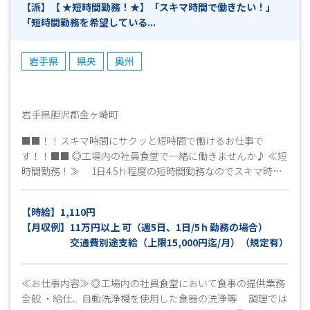
【派】【 ★短時間勤務！★】「スキマ時間で働きたい！」
い ） ◎工場見学 ▼ （ 見学後、就業希望確認とお仕事
「短時間勤務を希望している...
開始日の日程等確認 ） ◎採用連絡 ▼ （ 即日～7日程
度 ） ◎勤務スタート ※上記は目安となりますので、予めご
了承ください。
岩手県
県央
奥州
岩手県胆沢郡金ヶ崎町
■■！！スキマ時間にサクッと短時間で働けるお仕事で
す！！■■ ◎工場内の社員食堂で一緒に働きませんか♪ ≪短
時間勤務！≫ 1日4.5ｈ程度の短時間勤務なのでスキマ時間
に働きたい主婦(夫)さんにおすすめです♪ 老若男女様々な
スタッフが活躍できる職場でもあります！ （週4日～勤務
【時給】1,110円
OK！※応相談） まずはお気軽にお問い合わせください！
【月収例】11万円以上 可（週5日、1日/5ｈ勤務の場合）
皆様のご応募心よりお待ちしております(^^)/
交通費別途支給（上限15,000円迄/月）（規定有）
≪お仕事内容≫ ◎工場内の社員食堂において食事の提供業務
全般 ・給仕、自動洗浄機を使用した食器の洗浄等 調理では