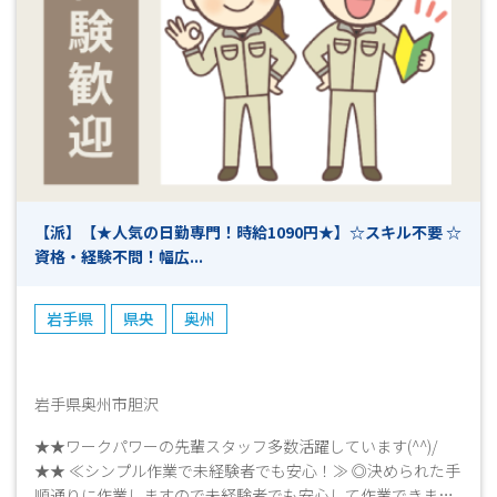
☆☆まずはお気軽にお問い合わせください☆☆ *-*-*-*-*-*-*-
*-*-*-*-*-*-*-*-*-*-*-*-*-*-*-*-*-*-*-*-*-*-*-*-*-*-*-*-*-*-*-*-
*-*-*-*-*-*-*-*-*-*-*-*-*-*-*-*-*-*-*-*-*- 「面白そう！」「高
時給でしっかり稼ぎたい！」「ブランクがあるけど働きた
い！」 「未経験だけどお仕事をやってみたい！」などなど…
少しでも興味がありましたら、まずはお気軽にお問い合わ
せください！ 今は別のお仕事をされていて退職後から働き
始めたいという方も大歓迎です♪ 皆様のご応募心よりお待
ちしております！！(^^)/ 【ご応募から採用までの流れ】 ◎Ｗ
【派】【★人気の日勤専門！時給1090円★】☆スキル不要 ☆
ＥＢやお電話でご応募ください ▼ （ 受付 ） ◎弊社担
資格・経験不問！幅広...
当よりお電話にて折り返しご連絡致します ▼ （ 面接日
調整・予約 （所要時間5～１０分程度） ） ◎面接・お仕
事説明 ▼ （ これまでの職務経歴やお仕事へのご希望等
岩手県
県央
奥州
お聞かせください ） ◎工場見学 ▼ （ 見学後、就業希
望確認とお仕事開始日の日程等確認 ） ◎採用連絡 ▼
（ 即日～7日程度 ） ◎勤務スタート ※上記は目安となり
ますので、予めご了承ください。
岩手県奥州市胆沢
★★ワークパワーの先輩スタッフ多数活躍しています(^^)/
★★ ≪シンプル作業で未経験者でも安心！≫ ◎決められた手
順通りに作業しますので未経験者でも安心して作業できます