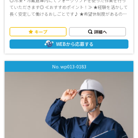
◎冷凍・冷蔵倉庫内にてフォークリフトを使った作業を行っ
ていただきます◎ ≪おすすめポイント！≫ ★経験を活かして
長く安定して働けるおしごとです♪ ★希望休制度があるので
予定も立てやすい！ ★日勤専門でおすすめです！ ★防寒着等
も貸与になります！ ・長期歓迎 ・週払いOK ・事前の職場見
キープ
詳細へ
学可能です ☆☆まずはお気軽にお問い合わせください☆☆
WEBから応募する
No. wp013-0183