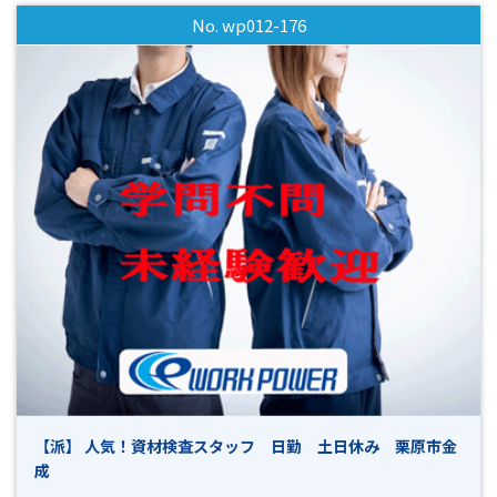
めようと思ってくれているあなたをしっかりと後押しできる
No. wp012-176
環境が整っています♪ ◎勤務スタート日はご相談可能です！
ご就業中の方もお気軽にご相談ください！ぜひ一緒に楽し
く働きましょう♪ ≪その他≫ ・人気の高時給 ・未経験者歓
迎 ・プラモデルを組み立てる感覚で楽しくお仕事ができます
・綺麗な設備と空調完備で働きやすい環境です ・工場経験ゼ
ロでもOK ・教育体制がしっかりしているので未経験の方でも
安心して働けます ・日勤×フルタイム×土日休み 土日休み
なのでON/OFFのメリハリをつけて働くことができます ・高
時給なのでしっかり稼ぎたい方にピッタリ ・男性活躍中 ・女
性活躍中 ・幅広い年齢の方々が活躍中の職場です ・長期で働
ける方大歓迎 ・週払いOK（規定あり） ・工場見学可 まずは
お気軽にお問い合わせください！ *-*-*-*-*-*-*-*-*-*-*-*-*-*-
*-*-*-*-*-*-*-*-*-*-*-*-*-*-*-*-*-*-*-*-*-*-*-*-*-*-*-*-*-*-*-*-
*-*-*-*-*-*-*-*-*- 「面白そう！」「高時給でしっかり稼ぎた
い！」「ブランクがあるけど働きたい！」 「未経験だけどお
仕事をやってみたい！」などなど… 少しでも興味がありま
したら、まずはお気軽にお問い合わせください！ 今は別の
【派】 人気！資材検査スタッフ 日勤 土日休み 栗原市金
お仕事をされていて退職後から働き始めたいという方も大歓
成
迎です♪ 皆様のご応募心よりお待ちしております！！(^^)/
【ご応募から採用までの流れ】 ◎ＷＥＢやお電話でご応募く