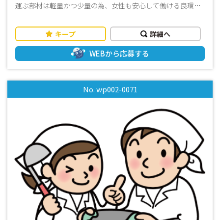
運ぶ部材は軽量かつ少量の為、女性も安心して働ける良環境
♪ 誰でもできる仕事＆長期安定＆高時給！！ 年内中に次の仕
事を決めたいそこのアナタにオススメです♪ 皆様からのご応
キープ
詳細へ
募、心よりお待ちしております！
WEBから応募する
No. wp002-0071