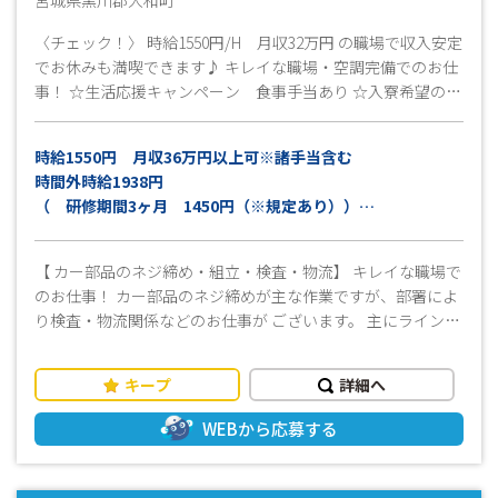
宮城県黒川郡大和町
〈チェック！〉 時給1550円/H 月収32万円 の職場で収入安定
でお休みも満喫できます♪ キレイな職場・空調完備でのお仕
事！ ☆生活応援キャンペーン 食事手当あり ☆入寮希望の方
☆ 仙台市へ車で30分程度での立地にて寮部屋を設けておりま
す。 近くにはスーパーやカーショップ・銀行関連などが多く
時給1550円 月収36万円以上可※諸手当含む
ありますので住みやすさ抜群ですよ！ ☆寮費会社負担などの
時間外時給1938円
福利厚生も設けてますので、気軽に寮住まいのご相談承りま
（ 研修期間3ヶ月 1450円（※規定あり））
す☆ （※規定による） ◆お勤め情報◆ ・工場内2023年よ
り全敷地内禁煙！禁煙を計画している方にピッタリのお仕事
※交通費別途支給（上限15,000円/月迄）
です。 ・就業場所への通勤は公共交通機関での利用が出来
【 カー部品のネジ締め・組立・検査・物流】 キレイな職場で
ない為、自家用車通勤をお勧めします。
のお仕事！ カー部品のネジ締めが主な作業ですが、部署によ
り検査・物流関係などのお仕事が ございます。 主にライン作
業となりますが、サポート体制もあり未経験でも安心してお
仕事できます。 ≪おすすめポイント≫ ・スタッフ在籍で只今
キープ
詳細へ
新しいお仕事仲間募集中！です。 ・製造未経験者大歓迎！し
っかり研修があるので製造経験のない方でも安心！！ ・社保
WEBから応募する
完備、有給付与（半年後10日） ・キャリアアップ、スキルア
ップ制度あり ・無期雇用への転換あり ・週払いあり ・個人
寮対応・寮費会社負担補助あり ・定年制あり ※上記、全て規