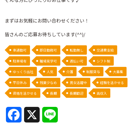
まずはお気軽にお問い合わせください！
皆さんのご応募お待ちしています(^^)/
車通勤可
即日勤務可
転勤無し
交通費支給
駐車場有
職場見学可
週払い可
シフト制
ゆっくり出社
人気
介護
制服貸与
大募集
平日休み
残業少なめ
男女活躍中
経験を活かせる
資格を活かせる
長期
長期歓迎
高収入
F
X
L
a
i