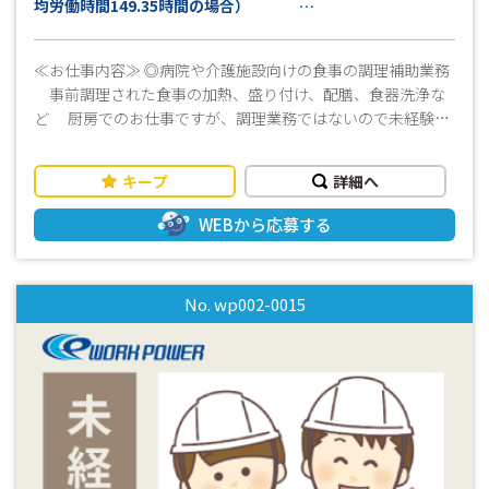
均労働時間149.35時間の場合）
※交通費別途支給（上限15,000円迄/月）
※週払い対応可
≪お仕事内容≫ ◎病院や介護施設向けの食事の調理補助業務
※規定有
事前調理された食事の加熱、盛り付け、配膳、食器洗浄な
ど 厨房でのお仕事ですが、調理業務ではないので未経験の
方でも安心して働けます！ ・食事の盛付や配膳 ・食器類の洗
浄 ・その他付随する業務 ・作業服貸与 ＊更衣室完備！個人
キープ
詳細へ
ロッカーありで安心 ＊時間帯により変わりますが、１日7～8
名程度の職員で業務にあたっ ています シフト制（①、②、
WEBから応募する
③） ※1日ごとの交替制 ＼☆病院・他施設での調理経験があ
る方は、即戦力として活躍することができます☆／ もちろ
ん未経験の方でも大丈夫！安心してご応募ください♪ ≪おす
No. wp002-0015
すめポイント≫ ◆長期で働ける方大歓迎です♪ ◆地域に密着
した親しみやすいアットホームな職場です♪ ◆残業が少なめ
のでプライベートとの両立もできます♪ 早いシフトだと
12：45に終わるので、その後お出かけもできます！ 遅いシ
フトだと10：15出勤で朝ゆっくりする時間もあります！ ◆ま
ずはお気軽にお問い合わせください!(^^)! ≪その他≫ ・未経験
OK ・ブランクOK ・ミドル・シニア活躍中 ・男女活躍中 ・長
期歓迎 ・週払いOK（規定有） ・長期休暇あり ・職場見学可