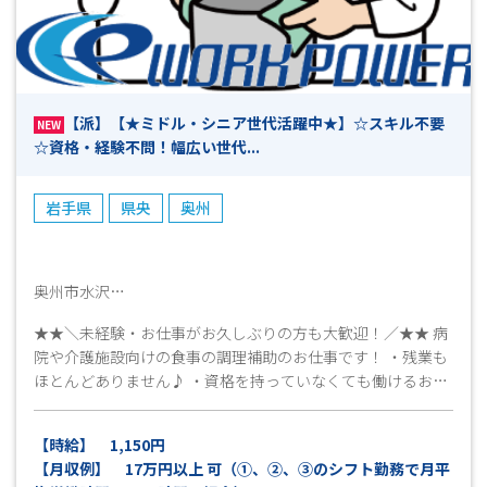
【派】【★ミドル・シニア世代活躍中★】☆スキル不要
NEW
☆資格・経験不問！幅広い世代...
岩手県
県央
奥州
奥州市水沢
★★＼未経験・お仕事がお久しぶりの方も大歓迎！／★★ 病
院や介護施設向けの食事の調理補助のお仕事です！ ・残業も
ほとんどありません♪ ・資格を持っていなくても働けるお仕
事です♪ ・調理業務ではないので、包丁は使いません！料理
が苦手な方も安心して働けます♪ まずはお気軽にお問い合わ
【時給】 1,150円
せください！ 皆様のご応募心よりお待ちしております(^^)/
【月収例】 17万円以上 可（①、②、③のシフト勤務で月平