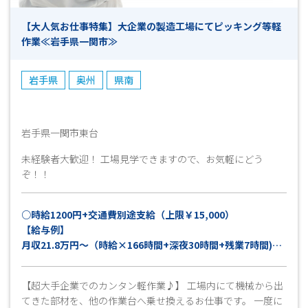
「ブランクがあるけど働きたい！」 「未経験だけどお仕事を
【大人気お仕事特集】大企業の製造工場にてピッキング等軽
やってみたい！」などなど… 少しでも興味がありました
作業≪岩手県一関市≫
ら、まずはお気軽にお問い合わせください！ 今は別のお仕
事をされていて退職後から働き始めたいという方も大歓迎で
す♪ 皆様のご応募心よりお待ちしております！！(^^)/ 【ご
岩手県
奥州
県南
応募から採用までの流れ】 ◎ＷＥＢやお電話でご応募くださ
い ▼ （ 受付 ） ◎弊社担当よりお電話にて折り返しご
連絡致します ▼ （ 面接日調整・予約 （所要時間１０
分程度） ） ◎面接・お仕事説明 ▼ （ これまでの職務
岩手県一関市東台
経歴やお仕事へのご希望等お聞かせください ） ◎工場見学
未経験者大歓迎！ 工場見学できますので、お気軽にどう
▼ （ 見学後、就業希望確認とお仕事開始日の日程等確
ぞ！！
認 ） ◎採用連絡 ▼ （ 即日～7日程度 ） ◎勤務スタ
ート ※上記は目安となりますので、予めご了承ください。
○時給1200円+交通費別途支給（上限￥15,000）
【給与例】
月収21.8万円～（時給×166時間+深夜30時間+残業7時間)と
仮定
+交通費上限15,000円
【超大手企業でのカンタン軽作業♪】 工場内にて機械から出
てきた部材を、他の作業台へ乗せ換えるお仕事です。 一度に