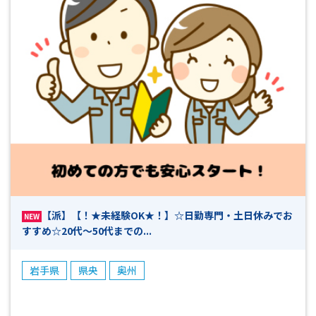
広い年代が活躍できる ・お友達同士のご応募OK ・土日休み
の週休2日制 ・週払いOK（規定有） ・工場見学可 ☆☆まずは
お気軽にお問い合わせください☆☆ *-*-*-*-*-*-*-*-*-*-*-*-*-
*-*-*-*-*-*-*-*-*-*-*-*-*-*-*-*-*-*-*-*-*-*-*-*-*-*-*-*-*-*-*-*-
*-*-*-*-*-*-*-*-*-*-*-*-*-*-*- 「面白そう！」「高時給でしっ
かり稼ぎたい！」「ブランクがあるけど働きたい！」 「未経
験だけどお仕事をやってみたい！」などなど… 少しでも興
味がありましたら、まずはお気軽にお問い合わせください！
今は別のお仕事をされていて退職後から働き始めたいとい
う方も大歓迎です♪ 皆様のご応募心よりお待ちしておりま
す！！(^^)/ 【ご応募から採用までの流れ】 ◎ＷＥＢやお電話
でご応募ください ▼ （ 受付 ） ◎弊社担当よりお電話
にて折り返しご連絡致します ▼ （ 面接日調整・予約
【派】【！★未経験OK★！】☆日勤専門・土日休みでお
（所要時間5～１０分程度） ） ◎面接・お仕事説明 ▼
NEW
すすめ☆20代～50代までの...
（ これまでの職務経歴やお仕事へのご希望等お聞かせくだ
さい ） ◎工場見学 ▼ （ 見学後、就業希望確認とお仕
事開始日の日程等確認 ） ◎採用連絡 ▼ （ 即日～7日
岩手県
県央
奥州
程度 ） ◎勤務スタート ※上記は目安となりますので、予め
ご了承ください。