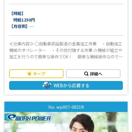
が目指せる♪ ≪未経験OK！幅広い年代が活躍中！≫ ☆最
初は誰でも未経験スタート！イチからスキルUP・ステップUP
【時給】
していきましょう♪ 工場見学可能です！お気軽にお問合せ下
時給1250円
さい★ﾐ(^^)！
【月収例】
月収22万円以上可（稼働21日、残業10ｈ程度の場合）
※交通費別途支給（上限15,000円迄/月）（規定有）
≪仕事内容≫ ○自動車部品製造の金属加工作業 ・自動加工
※深夜手当（22時～翌5時迄）
機械のオペレーター ・その他付随する作業 ☆機械が組立や
加工を行うので簡単な操作でOK！ 簡単な機械操作なので未
経験の方でも短期間で習得できます♪ 片手で持てる程度
の軽金属部品なので作業負担はそれほど大きくありません♪
キープ
詳細へ
≪おすすめポイント！≫ ・交替勤務×ほどよい残業もあっ
てしっかり稼ぐことができます！ ・ロッカー完備！持ち物
WEBから応募する
が多い方にもぴったり☆ ・休憩時間には指定場所にて喫煙
できます☆ ・製造経験がなくても、丁寧な指導があるので
しっかり作業を覚えることができます☆ ・20代～60代の幅
No. wp007-0831R
広い世代の男女スタッフが多数活躍中です！ ・奥州市内の
ほか、一関市からの通勤も可能です！ ≪その他≫ ・長期で働
ける方歓迎 ・経験・資格は問わず、幅広い年代の方が活躍中
・未経験の方でも丁寧に指導いたしますので安心してくださ