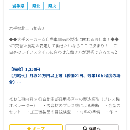
岩手県
県北
県央
岩手県北上市相去町
◆◆大手メーカー☆自動車部品の製造に関わるお仕事！◆◆
≪2交替≫長期＆安定して働きたいならここで決まり！ ご
自身のライフスタイルに合わせた働き方が選択できるのも2交
替勤務の魅力の1つ☆ 自分の都合に合わせてお仕事しまし
ょう♪ ☆基本は土日がお休みなのでスケジュールも立てやす
【時給】1,250円
い♪ ≪事前に工場見学ができます！≫ 即日勤務OK！ 勤
【月給例】月収21万円以上可（稼働21日、残業10ｈ程度の場
務スタート日はご相談可能です！ご就業中の方もお気軽にご
合）
相談ください！
※22時～翌2時は別途深夜手当あり
※交通費別途支給（上限15,000円迄/月）（規定有）
≪お仕事内容≫ ◎自動車部品用吸音材の製造業務（プレス機
オペレーター） ・吸音材のプレス機による裁断 ・金型の
セット ・加工後製品の目視検査 ・材料の準備 ・作業
場の清掃・整理整頓 ・その他付随する作業 保護具支給
（手袋） ┏
キープ
詳細へ