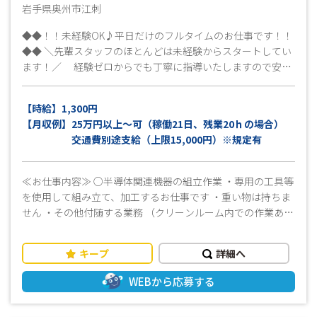
岩手県奥州市江刺
◆◆！！未経験OK♪平日だけのフルタイムのお仕事です！！
◆◆ ＼先輩スタッフのほとんどは未経験からスタートしてい
ます！／ 経験ゼロからでも丁寧に指導いたしますので安心
して働けます これまでの経歴にとらわれず、ぜひお気軽に
ご応募ください♪ ≪工場見学OK♪≫ 就業条件、仕事内
【時給】1,300円
容、職場環境など事前に確認ができます！ ＼まずはお気軽に
【月収例】25万円以上～可（稼働21日、残業20ｈの場合）
お問い合わせください！／ 皆様のご応募心よりお待ちして
交通費別途支給（上限15,000円）※規定有
おります(^^)/
≪お仕事内容≫ ○半導体関連機器の組立作業 ・専用の工具等
を使用して組み立て、加工するお仕事です ・重い物は持ちま
せん ・その他付随する業務 （クリーンルーム内での作業あ
り） ドライバーでネジを締めたり、ハーネスの組立、部
品へのラベル貼付をお願いします プラモデルを組み立てる
キープ
詳細へ
のが好きな方はきっとお仕事に慣れるのがはやいと思いま
す！ ≪おすすめポイント！≫ ＼未経験から始めた方もたくさ
WEBから応募する
んいらっしゃいます！／ 【安定・安心】モノづくりのお仕事
でしっかり稼げます◎ ◎長期勤務できる方大歓迎！ 長く勤