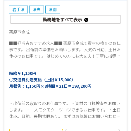
ださい ▼ （ 受付 ） ◎弊社担当よりお電話にて折り返
岩手県
県央
県南
しご連絡致します ▼ （ 面接日調整・予約 （所要時間
5～１０分程度） ） ◎面接・お仕事説明 ▼ （ これま
勤務地をすべて表示
での職務経歴やお仕事へのご希望等お聞かせください ） ◎
工場見学 ▼ （ 見学後、就業希望確認とお仕事開始日の
栗原市金成
日程等確認 ） ◎採用連絡 ▼ （ 即日～7日程度 ） ◎
■■担当者おすすめ求人■■ 栗原市金成で資材の検査のお仕
勤務スタート ※上記は目安となりますので、予めご了承くだ
事です。 出荷前の準備をお願いします。 人気の日勤、土日お
さい。
休みのお仕事です。 はじめての方にも大丈夫！丁寧に指導し
ます。 工場見学も可能です。 まずはお気軽にお問い合わせく
ださい。
時給￥1,150円
○交通費別途支給（上限￥15,000）
月収例：1,150円×8時間×21日＝193,200円
・出荷前の段取りのお仕事です。 ・資材の目視検査をお願い
します。 ・一人モクモクコツコツできるお仕事です。 ・土日
休み。日勤。長期休暇あり。 まずはお気軽にお問い合わせく
ださい。