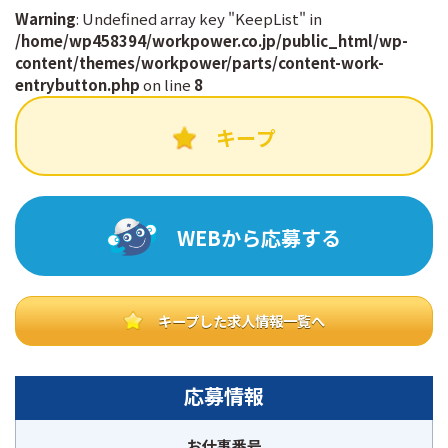
c
n
Warning
: Undefined array key "KeepList" in
/home/wp458394/workpower.co.jp/public_html/wp-
content/themes/workpower/parts/content-work-
e
e
entrybutton.php
on line
8
b
キープ
o
o
WEBから応募する
k
キープした求人情報一覧へ
応募情報
お仕事番号