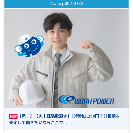
No. wp002-0132
定あり※ 皆さまからのご応募、心よりお待ちしてます(^^)/
【派！】【★未経験歓迎★】◎時給1,250円！◎長期＆
NEW
安定して働きたいならここで...