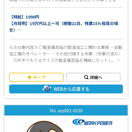
♪ モノ作りに興味がある方、もくもくと作業するのが好き
な方におすすめ！ ≪工場見学OK♪≫ 就業条件、仕事内
【時給】1090円
容、職場環境など事前に確認ができます！ ◆◆まずはお気軽
【月収例】19万円以上～可（稼働21日、残業15ｈ程度の場
にお問い合わせください！◆◆ 皆様のご応募心よりお待ち
合）
しております(^^)/
交通費別途支給（上限15,000円/月迄）（規定有）
週払い対応可（規定有）
≪お仕事内容≫ ○軽金属部品の製造加工に関わる業務 ・自動
加工機のオペレーター ・その他付随する作業 〈作業の流れ〉
①片手でもてるサイズの軽金属部品を機械にセットし、ス
イッチを押す ↓ （最初は1台から！慣れてきたら2～3
台の操作をお願いします） ②加工
キープ
詳細へ
後はキズが無いか目視確認 ☆基本的な作業はこれだけ！単純
な作業なので簡単に仕事を覚えられます！ ☆扱う部品は片手
WEBから応募する
でもてるサイズなので重量物はほとんどありません！ ◆◆派
遣先にて、正社員として直接雇用の実績あり！◆◆ 派遣ス
タッフからスタートし正社員を目指すこともできます ＼ 幅
No. wp002-0036
広い年代のスタッフが活躍中♪ ／ ◎20代～60代の幅広い世
代が活躍中！！ ◎モノ作りが好きな方、モクモク取り組むこ
とが好きな方にオススメです ◎製造業で一緒に働きましょ
う！ ≪おすすめポイント！≫ ・長期歓迎 ・冷暖房完備 ・幅