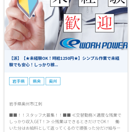
【派】【★未経験OK！時給1250円★】シンプル作業で未経
験でも安心！しっかり稼...
岩手県
県央
奥州
岩手県奥州市江刺
■■！！スタッフ大募集！！■■ ≪交替勤務×適度な残業で
しっかり収入GET！≫ ☆残業はできるときだけでOK！ 働
いた分はお給料として返ってくるので頑張った分だけ給与UP