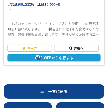
○交通費別途支給（上限15,000円）
月収例：22万円以上可
（実働7.5時間×21日稼働＋交通費上限15,000円の
・工場内でフォークリフト（リーチ式）を使用しての製品移
場合）
動をお願い致します。 製造された電子板を出荷するため
検査・包装作業もお願い致します。 男性が多く活躍する工程
です！ 検査や包装作業も難しい作業ではありません。 覚える
までは丁寧に指導しますので安心してはじめられます！ 〈お
キープ
詳細へ
すすめポイント〉 研修制度バッチリ! 難しい作業なし フォー
クリフト作業経験者は即戦力として活躍して頂けます！ お仕
WEBから応募する
事スタート前に職場見学ができるので安心♪ 「休日」 土曜・
日曜がお休みでプライベート時間も充実できます! 年末年始、
GW、夏季などの長期休暇もバッチリお休みいただけます。
しっかりリフレッシュしてお仕事に取りくんでいただけま
す。 「勤務時間」 17時前にはお仕事終了！ 平日も夕方からた
っぷり時間があるので趣味の時間にも充てられる！ ☆充実の
一覧に戻る
福利厚生！ ⇒社会保険、雇用保険完備！ 入社半年後には有
給も付与されますので、よりプライベートが充実！ 皆様から
のご応募、心よりお待ちしております！