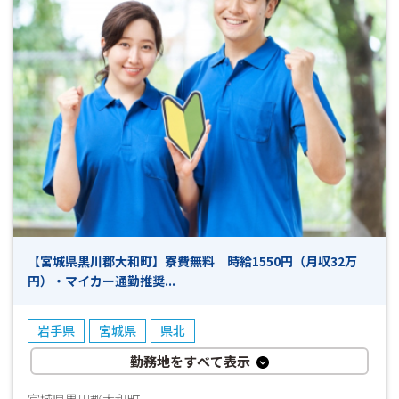
い ・残業はできるときだけでOK ・しっかり稼ぎたい、プラ
イベートを大切にしながら働きたい方におすすめ ・週払いOK
・事前の工場見学OK お話だけでも聞いてみませんか♪
お気軽にお問い合わせください！(^^)/ *-*-*-*-*-*-*-*-*-*-*-*-
*-*-*-*-*-*-*-*-*-*-*-*-*-*-*-*-*-*-*-*-*-*-*-*-*-*-*-*-*-*-*-*-
*-*-*-*-*-*-*-*-*-*-*-* 「面白そう！」「高時給でしっかり稼
ぎたい！」「ブランクがあるけど働きたい！」 「未経験だけ
どお仕事をやってみたい！」などなど… 少しでも興味があ
りましたら、まずはお気軽にお問い合わせください！ 今は
別のお仕事をされていて退職後から働き始めたいという方も
大歓迎です♪ 皆様のご応募心よりお待ちしております！！
(^^)/ 【ご応募から採用までの流れ】 ◎ＷＥＢやお電話でご応
募ください ▼ （ 受付 ） ◎弊社担当よりお電話にて折
【宮城県黒川郡大和町】寮費無料 時給1550円（月収32万
り返しご連絡致します ▼ （ 面接日調整・予約 （所要
円）・マイカー通勤推奨...
時間5～１０分程度） ） ◎面接・お仕事説明 ▼ （ こ
れまでの職務経歴やお仕事へのご希望等お聞かせくださ
い ） ◎工場見学 ▼ （ 見学後、就業希望確認とお仕事
岩手県
宮城県
県北
開始日の日程等確認 ） ◎採用連絡 ▼ （ 即日～7日程
度 ） ◎勤務スタート ※上記は目安となりますので、予めご
勤務地をすべて表示
了承ください。