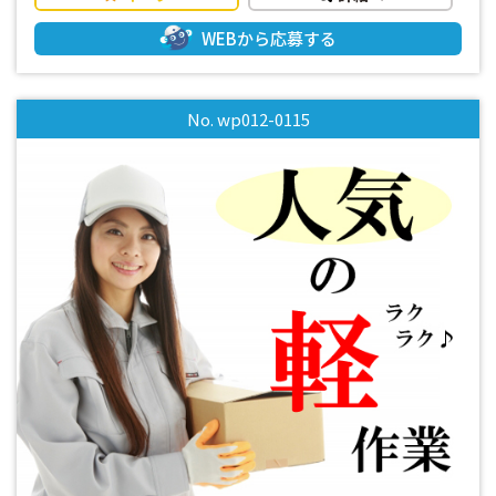
───────────────────────────
───── ┓ 自動車部品の吸音材という軽い素材の部品
WEBから応募する
の製造をするお仕事です ┗
───────────────────────────
───── ┛ ☆一人でコツコツ作業することが得意な方に
No. wp012-0115
おすすめ！ ☆未経験の方でも先輩社員が丁寧に指導します
ので安心してお仕事できます ■■！！積極採用中！！■■ ◎
未経験OK！他業種からの転職者も活躍できます！ ◎幅広い年
代の男性活躍中！ ■■！！おすすめポイント！■■ ≪地元の
方歓迎！≫ もの作りに興味があって地元で長く働きたい方
におすすめ！ もちろん通勤手当もしっかり支給いたします
ので遠方からのご応募もお待ちしております♪（規定有） ≪
適度な残業でしっかり収入GET！！≫ 残業はできるときだ
けでOK！ 働いた分はお給料として返ってくるので頑張った
分だけ給与UPが目指せる♪ ≪その他≫ ・未経験歓迎 ・長期
歓迎 ・2交替 ・軽作業 ・残業あり ・男性活躍中 ・フルタイム
・週払いOK（規定有） ・事前の工場見学可 ☆☆まずはお気
軽にお問い合わせください♪☆☆ ※出張面接OK！ご要望の方
は応募時にお知らせください！ *-*-*-*-*-*-*-*-*-*-*-*-*-*-
*-*-*-*-*-*-*-*-*-*-*-*-*-*-*-*-*-*-*-*-*-*-*-*-*-*-*-*-*-*-*-*-
*-*-*-*-*-*- 「面白そう！」「高時給でしっかり稼ぎたい！」