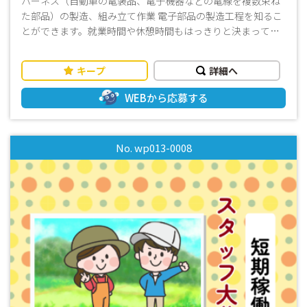
ハーネス（自動車の電装品、電子機器などの電線を複数束ね
た部品）の製造、組み立て作業 電子部品の製造工程を知るこ
とができます。就業時間や休憩時間もはっきりと決まってい
るので、自分の予定や計画が立てやすいのもメリットです。
小さい部品や、細かな作業がありますので 一つのことに没頭
キープ
詳細へ
できる方、コツコツした作業が好きな方にはうってつけのお
仕事です。 決まったペースで作業していくので最初は戸惑う
WEBから応募する
かもしれませんが、慣れると効率よく仕事ができるようにな
っていきますので、未経験でもご安心ください。
No. wp013-0008