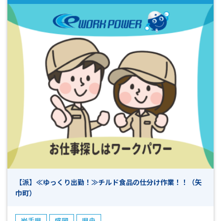
【派】≪ゆっくり出勤！≫チルド食品の仕分け作業！！（矢
巾町）
岩手県
盛岡
県央