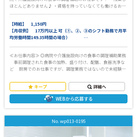
ほとんどありません♪ ・資格を持っていなくても働けるお仕
事です♪ ・調理業務ではないので、包丁は使いません！料理
が苦手な方も安心して働けます♪ まずはお気軽にお問い合わ
【時給】 1,150円
せください！ 皆様のご応募心よりお待ちしております(^^)/
【月収例】 17万円以上 可（①、②、③のシフト勤務で月平
均労働時間149.35時間の場合）
※交通費別途支給（上限15,000円迄/月）
※週払い対応可
≪お仕事内容≫ ◎病院や介護施設向けの食事の調理補助業務
※規定有
事前調理された食事の加熱、盛り付け、配膳、食器洗浄な
ど 厨房でのお仕事ですが、調理業務ではないので未経験の
方でも安心して働けます！ ・食事の盛付や配膳 ・食器類の洗
浄 ・その他付随する業務 ・作業服貸与 ＊更衣室完備！個人
キープ
詳細へ
ロッカーありで安心 ＊時間帯により変わりますが、１日7～8
名程度の職員で業務にあたっ ています シフト制（①、②、
WEBから応募する
③） ※1日ごとの交替制 ＼☆病院・他施設での調理経験があ
る方は、即戦力として活躍することができます☆／ もちろ
ん未経験の方でも大丈夫！安心してご応募ください♪ ≪おす
No. wp013-0195
すめポイント≫ ◆長期で働ける方大歓迎です♪ ◆地域に密着
した親しみやすいアットホームな職場です♪ ◆残業が少なめ
のでプライベートとの両立もできます♪ 早いシフトだと