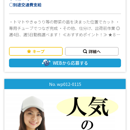
○別途交通費支給
・トマトやきゅうり等の野菜の苗を決まった位置でカット ・
専用チューブでつなぎ完成 ・その他、仕分け、出荷前作業 ◎
週4日、週5日勤務選べます！ ≪おすすめポイント！≫ ★８月
中旬までの短期のお仕事です ★マニュアルがあるので、工場
勤務が未経験な方でも安心して始められますよ◎ ・幅広い年
キープ
詳細へ
齢層の男女スタッフが活躍中の職場です♪ ・先輩スタッフが
サポート！製造業界初めての方でも安心してお仕事できます
WEBから応募する
♪ ・経験者はもちろん、未経験者からのご応募お待ちしてお
ります♪ ・週払いOK♪ ・工場見学ＯＫ！詳しくは担当者ま
で♪ ☆☆まずはお気軽にお問い合わせください(^^)/☆☆
No. wp012-0115