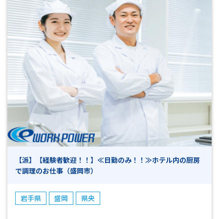
12：45に終わるので、その後お出かけもできます！ 遅いシ
フトだと10：15出勤で朝ゆっくりする時間もあります！ ◆ま
ずはお気軽にお問い合わせください!(^^)! ≪その他≫ ・未経験
OK ・ブランクOK ・ミドル・シニア活躍中 ・男女活躍中 ・長
期歓迎 ・週払いOK（規定有） ・長期休暇あり ・職場見学可
☆☆まずはお気軽にお問い合わせください☆☆ *-*-*-*-*-*-*-
*-*-*-*-*-*-*-*-*-*-*-*-*-*-*-*-*-*-*-*-*-*-*-*-*-*-*-*-*-*-*-*-
*-*-*-*-*-*-*-*-*-*-*-*-*-*-*-*-*-*-*-*-*- 「面白そう！」「高
時給でしっかり稼ぎたい！」「ブランクがあるけど働きた
い！」 「未経験だけどお仕事をやってみたい！」などなど…
少しでも興味がありましたら、まずはお気軽にお問い合わ
せください！ 今は別のお仕事をされていて退職後から働き
始めたいという方も大歓迎です♪ 皆様のご応募心よりお待
ちしております！！(^^)/ 【ご応募から採用までの流れ】 ◎Ｗ
【派】【経験者歓迎！！】≪日勤のみ！！≫ホテル内の厨房
ＥＢやお電話でご応募ください ▼ （ 受付 ） ◎弊社担
で調理のお仕事（盛岡市）
当よりお電話にて折り返しご連絡致します ▼ （ 面接日
調整・予約 （所要時間5～１０分程度） ） ◎面接・お仕
事説明 ▼ （ これまでの職務経歴やお仕事へのご希望等
岩手県
盛岡
県央
お聞かせください ） ◎工場見学 ▼ （ 見学後、就業希
望確認とお仕事開始日の日程等確認 ） ◎採用連絡 ▼