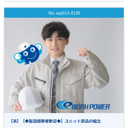
～50代前半の男性スタッフ活躍中！ ・シフト制でのお休みな
ので平日休みもOK！ 質問や相談のみも受付けますので、ご興
No. wp013-0130
味のある方はお気軽にご連絡ください。
【派】【◆製造経験者歓迎◆】ユニット部品の組立