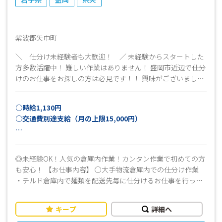
紫波郡矢巾町
＼ 仕分け未経験者も大歓迎！ ／ 未経験からスタートした
方多数活躍中！ 難しい作業はありません！ 盛岡市近辺で仕分
けのお仕事をお探しの方は必見です！！ 興味がございました
ら、ご遠慮なくお問い合わせください。 ご応募心よりお待ち
しています！
○時給1,130円
○交通費別途支給（月の上限15,000円）
月収例：21万円以上可
（実働8時間×21日稼働＋残業10時間＋交通費上限15,000
◎未経験OK！人気の倉庫内作業！カンタン作業で初めての方
円の場合）
も安心！ 【お仕事内容】 ○大手物流倉庫内での仕分け作業
・チルド倉庫内で麺類を配送先毎に仕分けるお仕事を行って
頂きます。 ・その他段ボールの片づけや倉庫内の掃除なども
お願いします。 ≪ おすすめポイント！ ≫ ＼ 食品の仕分
キープ
詳細へ
け、ピッキングとシンプルな作業なのではじめての方も安