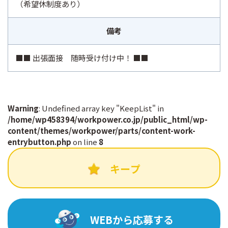
（希望休制度あり）
備考
■■ 出張面接 随時受け付け中！ ■■
Warning
: Undefined array key "KeepList" in
/home/wp458394/workpower.co.jp/public_html/wp-
content/themes/workpower/parts/content-work-
entrybutton.php
on line
8
キープ
WEBから応募する