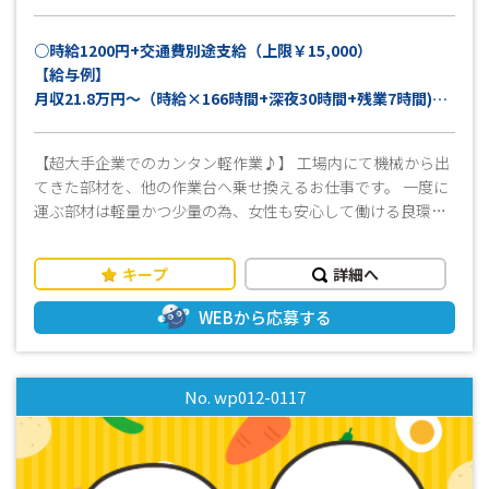
○時給1200円+交通費別途支給（上限￥15,000）
【給与例】
月収21.8万円～（時給×166時間+深夜30時間+残業7時間)と
仮定
+交通費上限15,000円
【超大手企業でのカンタン軽作業♪】 工場内にて機械から出
てきた部材を、他の作業台へ乗せ換えるお仕事です。 一度に
運ぶ部材は軽量かつ少量の為、女性も安心して働ける良環境
♪ 誰でもできる仕事＆長期安定＆高時給！！ 年内中に次の仕
事を決めたいそこのアナタにオススメです♪ 皆様からのご応
キープ
詳細へ
募、心よりお待ちしております！
WEBから応募する
No. wp012-0117