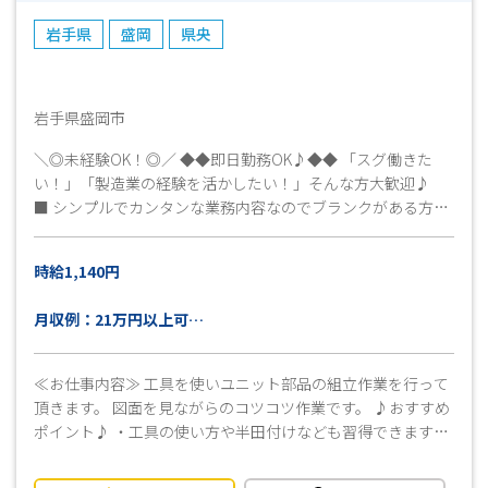
岩手県
盛岡
県央
岩手県盛岡市
＼◎未経験OK！◎／ ◆◆即日勤務OK♪◆◆ 「スグ働きた
い！」「製造業の経験を活かしたい！」そんな方大歓迎♪
■ シンプルでカンタンな業務内容なのでブランクがある方も
安心◎ 安心のサポート＆フォロー体制がありますので安心
してご応募ください♪♪ ■まずは話だけでも聞きたいな…そ
時給1,140円
んな方も大歓迎です◎ 勤務に関して不明点などありました
らお気軽にお問い合わせください 安心してスタートできる
月収例：21万円以上可
よう、担当者がフォローいたします！！ ■事前に就業場所の
（実働7時間50分×21日稼働＋残業10時間＋交通費上限
見学ができます！見学だけでもどうぞ☆☆ ぜひ一緒に楽し
15,000円）
く働きましょう♪ まずはお気軽にお問い合わせください！ 皆
≪お仕事内容≫ 工具を使いユニット部品の組立作業を行って
さんのご応募をお待ちしています(^^)/
頂きます。 図面を見ながらのコツコツ作業です。 ♪おすすめ
ポイント♪ ・工具の使い方や半田付けなども習得できます！
・当社スタッフも男女ともに多数活躍中！ ・作業着、作業靴
全て貸与致します。 ・週払いOK（上限20,000円） ・人気の日