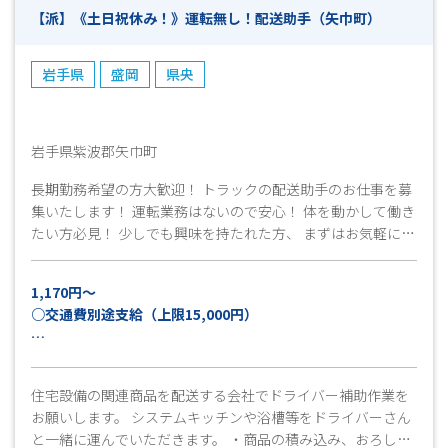
【派】《土日祝休み！》運転無し！配送助手（矢巾町）
岩手県
盛岡
県央
岩手県紫波郡矢巾町
長期勤務希望の方大歓迎！ トラックの配送助手のお仕事を募
集いたします！ 運転業務はないので安心！ 体を動かして働き
たい方必見！ 少しでも興味を持たれた方、 まずはお気軽にお
問い合わせ下さい！ ご応募お待ちしております！
1,170円～
○交通費別途支給（上限15,000円）
月収例：23万円以上可
（実働8時間×21日稼働＋残業15時間＋交通費上限
住宅設備の関連商品を配送する会社でドライバー補助作業を
15,000円の場合）
お願いします。 システムキッチンや浴槽等をドライバーさん
と一緒に運んでいただきます。 ・商品の積み込み、おろし作