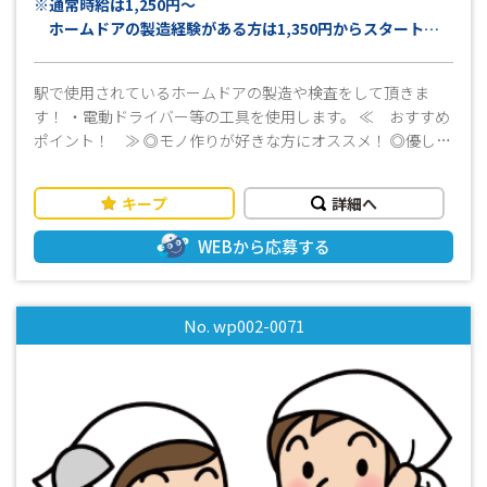
※通常時給は1,250円～
ホームドアの製造経験がある方は1,350円からスタート！
月収例：
駅で使用されているホームドアの製造や検査をして頂きま
〈未経験者〉
す！ ・電動ドライバー等の工具を使用します。 ≪ おすすめ
24万円以上可能
ポイント！ ≫ ◎モノ作りが好きな方にオススメ！ ◎優しい
〈経験者〉
社員さんがついているので安心♪ ◎資格不問 ◎事前に工場見
26万円以上可能
学ができるので、職場環境を確認できて安心して就業できま
＊21日稼働＋残業15時間＋交通費上限15,000円の場合
キープ
詳細へ
す！ ◎年間休日120日以上！ ◎大型連休もあるのでプライベ
ート時間もしっかり確保！ ・先輩スタッフが丁寧にサポート
WEBから応募する
しますので、ブランクのある方でもスムーズに始められま
す！ ・フルタイムでしっかり稼げる ・長期勤務可能な方大歓
迎 ・週払いOK！お仕事を初めてすぐの時や急な出費の時も安
No. wp002-0071
心です ■まずはお気軽にお問い合わせください！■ 皆様か
らのご応募お待ちしております！(^^)/