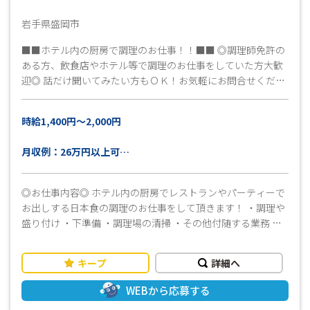
（ 即日～7日程度 ） ◎勤務スタート ※上記は目安となり
ますので、予めご了承ください。
岩手県盛岡市
■■ホテル内の厨房で調理のお仕事！！■■ ◎調理師免許の
ある方、飲食店やホテル等で調理のお仕事をしていた方大歓
迎◎ 話だけ聞いてみたい方もＯＫ！お気軽にお問合せくださ
い！！ 皆さんのご応募お待ちしています(^^)/
時給1,400円～2,000円
月収例：26万円以上可
（実働8時間×21日稼働＋残業10時間＋交通費上限15,000
円の場合）
◎お仕事内容◎ ホテル内の厨房でレストランやパーティーで
お出しする日本食の調理のお仕事をして頂きます！ ・調理や
盛り付け ・下準備 ・調理場の清掃 ・その他付随する業務 い
ずれマネージャー候補として ・材料の管理や発注 ・シフト管
理 等も行って頂きます！ ≪ おすすめポイント！ ≫ ・フ
キープ
詳細へ
ルタイム勤務 ・長期のお仕事をお探しの方にオススメ！ ・調
理経験のある方は即戦力としてお仕事して頂けます！ ・いず
WEBから応募する
れ正社員としてマネージャーとなる可能性もあり！！ ・40代