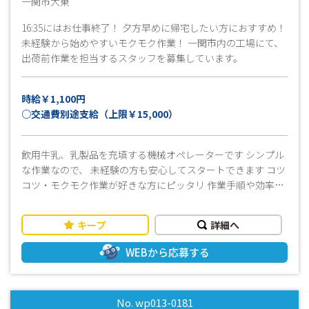
一関市大東
16:35にはお仕事終了！ 夕方早めに帰宅したい方におすすめ！
未経験から始めやすいモクモク作業！ 一関市内の工場にて、
出荷前作業を担当するスタッフを募集しています。
時給￥1,100円
○交通費別途支給（上限￥15,000）
飲用牛乳、乳製品を充填する機械オペレーターです シンプル
な作業なので、 未経験の方も安心してスタートできます コツ
コツ・モクモク作業が好きな方にピッタリ 作業手順や効率よ
く進めるコツまでしっかり丁寧にお教えします。 工場勤務や
製造業が初めての方も安心して働ける環境です！
キープ
詳細へ
WEBから応募する
No. wp013-0181