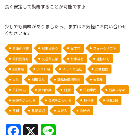
長く安定して勤務することが可能です♪
少しでも興味がありましたら、まずはお気軽にお問い合わせ
ください★ﾐ
倉庫内作業
駐車場あり
見学可
フォークリフト
即日勤務可
交通費支給
駐車場有
週払い可
2交替制
シフト制
ゆっくり出社
交替勤務
人気
制服貸与
勤務時間相談可
大募集
平日休み
庫内作業
日勤
日勤専門
残業少なめ
経験を活かせる
資格を活かせる
軽作業
週休2日
長期
長期歓迎
高収入
高時給
F
X
L