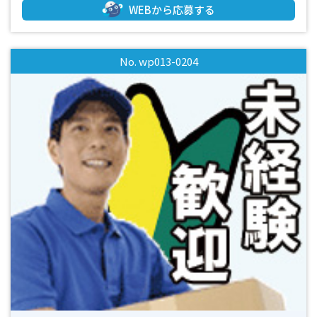
心！ ／ ◎経験、資格不問 ◎ブランクがある方、未経験の方
WEBから応募する
でも大丈夫！ ◎もちろん経験のある方も歓迎！ ◎優しい社員
さんがついているので安心♪ ◎当社スタッフも活躍中！ 就業
前に見学できます！ ・先輩スタッフが丁寧にサポートします
No. wp013-0204
ので、未経験の方でもスムーズに始められます！ ・長期勤務
可能な方大歓迎 ・20～40代のスタッフ活躍中！ ・大型連休は
無いので、毎月安定してシフトに入れます！ ・週払いOK！お
仕事を始めてすぐの時や急な出費の時も安心です！ ・平日休
みも取れるのでお買い物にも行きやすい！ 見学だけでも可能
です！ ■まずはお気軽にお問い合わせください！■ 皆様か
らのご応募お待ちしております(^^)/