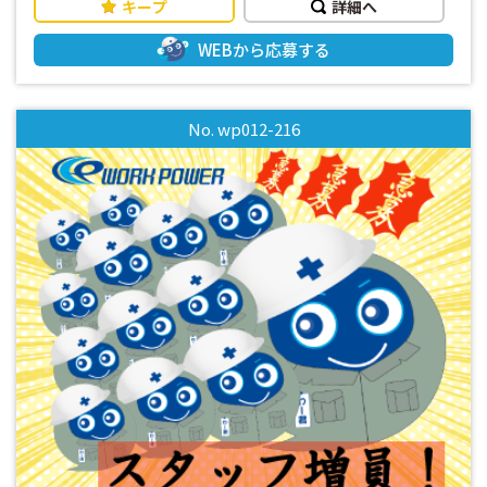
キープ
詳細へ
勤のお仕事案件！ ・お休み充実！（年間休日130日程度） ・
性別問わず20代～50代のスタッフ活躍中！ まずはお気軽にお
WEBから応募する
問い合わせください。 皆様からのお問い合わせお待ちしてお
ります。
No. wp012-216