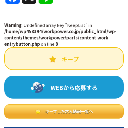
a
i
c
n
Warning
: Undefined array key "KeepList" in
/home/wp458394/workpower.co.jp/public_html/wp-
content/themes/workpower/parts/content-work-
e
e
entrybutton.php
on line
8
b
キープ
o
o
WEBから応募する
k
キープした求人情報一覧へ