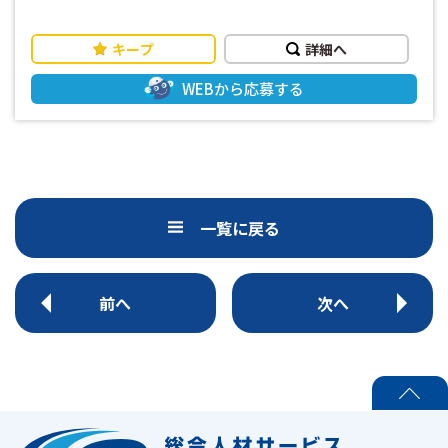
業 ・配送先での搬入作業 ・配送業務の補助作業 ・その他付
随する業務 男性が多く活躍するお仕事です！ 作業手順などは
キープ
詳細へ
ドライバーさんが指示して下さるので大丈夫！ 覚えるまでは
丁寧に指導しますので 未経験の方でも安心してはじめられま
WEBから応募する
す！ 〈おすすめポイント〉 未経験者もOK！ 難しい作業なし
体を動かして働きたい方にオススメ！ 午後早い時間に終わる
ので、その後にゆっくり身体を休められる！ お仕事スタート
前に職場見学ができるので安心♪ 「休日」 土曜・日曜・祝日
がお休みでプライベート時間も充実できます! しっかりリフレ
ッシュしてお仕事に取りくんでいただけます。 ☆充実の福利
一覧に戻る
厚生！ ⇒社会保険、雇用保険完備！ 入社半年後には有給も
付与されますので、よりプライベートが充実！ 皆様からのご
応募、心よりお待ちしております！
前へ
次へ
PAGE TOP