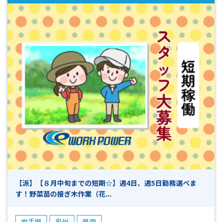
【派】【８月中旬までの短期☆】週4日、週5日勤務選べま
す！野菜苗の接ぎ木作業（花...
岩手県
奥州
県南