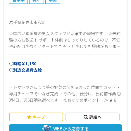
岩手県花巻市東和町
☆幅広い年齢層の男女スタッフが活躍中の職場です！ ☆未経
験の方も歓迎！ サポート体制はしっかりしているので、不安
や心配は少なくスタートできそう！ 少しでも興味がありまし
たら、まずはお気軽にお問い合わせください！
○時給￥1,150
○別途交通費支給
・トマトやきゅうり等の野菜の苗を決まった位置でカット ・
専用チューブでつなぎ完成 ・その他、仕分け、出荷前作業 ◎
週4日、週5日勤務選べます！ ≪おすすめポイント！≫ ★８月
中旬までの短期のお仕事です ★マニュアルがあるので、工場
勤務が未経験な方でも安心して始められますよ◎ ・幅広い年
キープ
詳細へ
齢層の男女スタッフが活躍中の職場です♪ ・先輩スタッフが
サポート！製造業界初めての方でも安心してお仕事できます
WEBから応募する