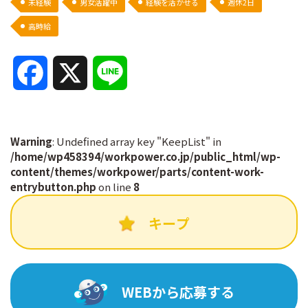
未経験
男女活躍中
経験を活かせる
週休2日
高時給
F
X
L
a
i
c
n
Warning
: Undefined array key "KeepList" in
/home/wp458394/workpower.co.jp/public_html/wp-
content/themes/workpower/parts/content-work-
e
e
entrybutton.php
on line
8
b
キープ
o
o
WEBから応募する