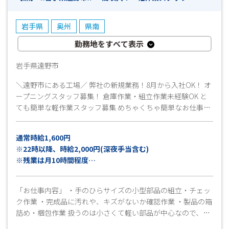
岩手県
奥州
県南
勤務地をすべて表示
岩手県遠野市
＼遠野市にある工場／ 弊社の新規業務！8月から入社OK！ オ
ープニングスタッフ募集！ 倉庫作業・組立作業未経験OK と
ても簡単な軽作業スタッフ募集 めちゃくちゃ簡単なお仕事な
のに、収入が高い理由…それは、今話題で人気のお仕事だか
らです！ 長期はもちろん短期勤務も相談OK “年内だけでも働
通常時給1,600円
きたい”そんな方も大歓迎！ ☆説明会☆も実施予定です 下の
※22時以降、時給2,000円(深夜手当含む)
備考に予定日を記載中
※残業は月10時間程度
安定の高収入GET！月収例は下記の通りです！
「お仕事内容」 ・手のひらサイズの小型部品の組立・チェッ
【日勤専属】月収例28万円以上可能
ク作業 ・完成品に汚れや、キズがないか確認作業 ・製品の箱
【夜勤専属】月収例32万円以上可能
詰め・梱包作業 扱うのは小さくて軽い部品が中心なので、力
仕事はほとんどありません ライン作業ではないため、自分の