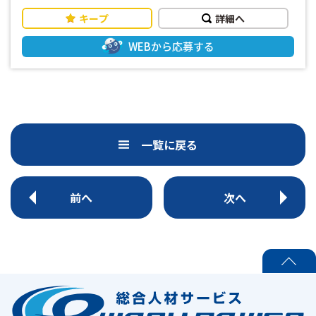
ペースでモクモクと作業に取り組めます 「立ち作業・座り作
キープ
詳細へ
業のバランスがちょうどいい」 一日中立ちっぱなし、座りっ
ぱなしではなく、適度に身体を動かしながら働けるお仕事で
WEBから応募する
す 立ち作業と座り作業の割合は半々程度なので、身体への負
担も少なく、無理なく続けられます 「働きやすさ抜群」 空調
完備・社員食堂あり・休憩室完備・自動販売機あり 働きやす
い環境が整っています 「車通勤OK」 駐車場完備で遠野駅か
らも10分ほどの距離なので通勤もしやすい
一覧に戻る
前へ
次へ
PAGE TOP