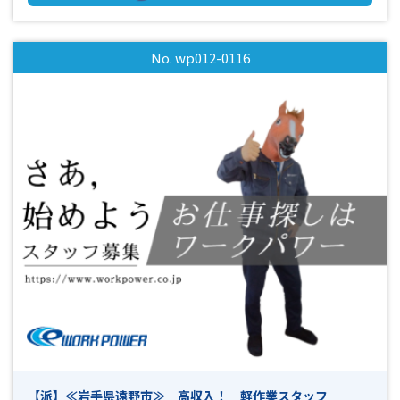
♪ ・経験者はもちろん、未経験者からのご応募お待ちしてお
ります♪ ・週払いOK♪ ・工場見学ＯＫ！詳しくは担当者ま
で♪ ☆☆まずはお気軽にお問い合わせください(^^)/☆☆
No. wp012-0116
【派】≪岩手県遠野市≫ 高収入！ 軽作業スタッフ