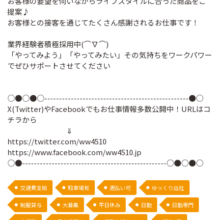
お客様の要望を伺いながらライフスタイルに合った商品をご
提案♪
お客様との接客を通じてたくさん感謝されるお仕事です！
業界経験者積極採用中(⌒∇⌒)
「やってみよう」「やってみたい」その気持ちをワークパワー
でぜひサポートさせてください
○●○●○-------------------------------------------------●○
X(Twitter)やFacebookでもお仕事情報多数公開中！URLはコ
チラから
⇓
https://twitter.com/ww4510
https://www.facebook.com/ww4510.jp
○●-------------------------------------------------○●○●○
交通費支給
駐車場有
週払い可
ゆっくり出社
制服貸与
大募集
平日休み
日勤
日勤専門