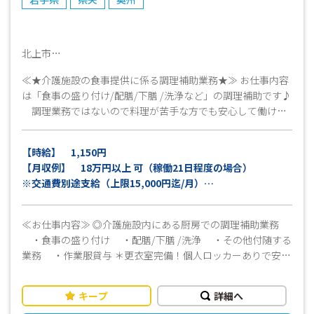
北上市
≪★介護施設の食事提供に係る調理補助業務★≫ お仕事内容
は「食事の盛り付け/配膳/下膳 /洗浄など」の調理補助です♪
調理業務ではないので料理が苦手な方でも安心して働けま
す^^ 希望休OK！シフトの相談はお気軽に♪ 週払いOK！
急な出費にも対応♪ ≪見学OK♪≫ 就業条件、仕事内容、
【時給】 1,150円
職場環境など事前に確認ができます！ まずはお気軽にお問
【月収例】 18万円以上 可（稼働21日程度の場合）
い合わせください*+。
※交通費別途支給（上限15,000円迄/月）
※週払い対応可
※規定有
≪お仕事内容≫ ◎介護施設内にある厨房での調理補助業務
・食事の盛り付け ・配膳/下膳 /洗浄 ・その他付随する
業務 ・作業服貸与 ＊更衣室完備！個人ロッカーありで安心
＊時間帯により変わりますが、１日10名程度の職員で業務に
あたっ ています ★★時間選べます！★★ シフト制（①②）
キープ
詳細へ
or固定（①か②）どちらか選べます（応相談） ＼事前調理さ