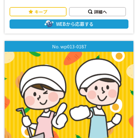
確保！ ◎モノ作りが好きな方にオススメ！ ◎優しい社員さん
がついているので安心♪ ◎未経験の方やブランクがある方も
キープ
詳細へ
歓迎！ ◎資格不問 ◎事前に工場見学ができるので、職場環境
を確認できて安心して就業できます！ ◎年間休日120日以
WEBから応募する
上！ ◎大型連休もあるのでプライベート時間もしっかり確
保！ ・先輩スタッフが丁寧にサポートしますので、ブランク
のある方でもスムーズに始められます！ ・フルタイムでしっ
No. wp013-0187
かり稼げる ・長期勤務可能な方大歓迎 ・週払いOK！お仕事
を初めてすぐの時や急な出費の時も安心です ■まずはお気軽
にお問い合わせください！■ 皆様からのご応募お待ちして
おります！(^^)/