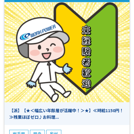
らも10分ほどの距離なので通勤もしやすい
【派】【★＜幅広い年齢層が活躍中！＞★】≪時給1150円！
≫残業ほぼゼロ♪お料理...
岩手県
県央
奥州