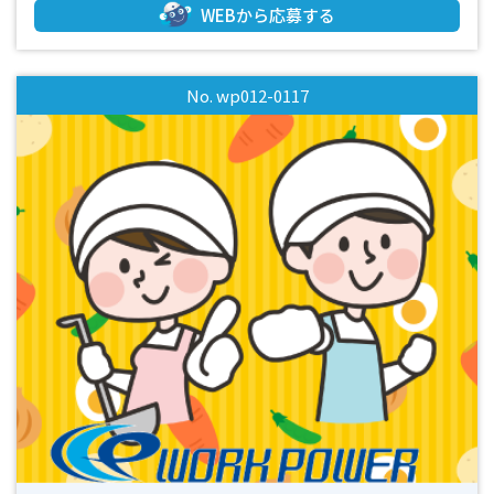
れた食事を加熱して食器へ盛り付けしたり配膳・下膳・洗浄
WEBから応募する
をするお仕事です／ 厨房でのお仕事ですが、調理業務では
ないので料理が苦手な方でも安心して働けます！ ≪おすすめ
ポイント！≫ ★特別なスキルがなくても、料理が苦手で
No. wp012-0117
も、バッチリ活躍できます♪ ★幅広い年齢の方が活躍でき
る職場です♪ ≪その他≫ ・未経験歓迎 ・長期歓迎 ・男女活
躍中 ・幅広い年齢層活躍中 ・シフト制 ・週休2日 ・希望休
OK ・作業着貸与 ・空調完備 ・スキル、資格不要 ・週払い可
（規定有） ・就業前の職場見学可 *-*-*-*-*-*-*-*-*-*-*-*-*-*-
*-*-*-*-*-*-*-*-*-*-*-*-*-*-*-*-*-*-*-*-*-*-*-*-*-*-*-*-*-*-*-*-
*-*-* 「面白そう！」「高時給でしっかり稼ぎたい！」「ブラ
ンクがあるけど働きたい！」 「未経験だけどお仕事をやって
みたい！」などなど… 少しでも興味がありましたら、まず
はお気軽にお問い合わせください！ 今は別のお仕事をされ
ていて退職後から働き始めたいという方も大歓迎です♪ 皆
様のご応募心よりお待ちしております！！(^^)/ 【ご応募から
採用までの流れ】 ◎ＷＥＢやお電話でご応募ください ▼
（ 受付 ） ◎弊社担当よりお電話にて折り返しご連絡致し
ます ▼ （ 面接日調整・予約 （所要時間5～１０分程
度） ） ◎面接・お仕事説明 ▼ （ これまでの職務経歴
やお仕事へのご希望等お聞かせください ） ◎工場見学