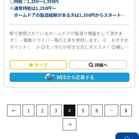
○時給：1,250～1,350円
※通常時給は1,250円～
ホームドアの製造経験がある方は1,350円からスタート！
月収例：
駅で使用されているホームドアの製造や検査をして頂きま
〈未経験者〉
す！ ・電動ドライバー等の工具を使用します。 ≪ おすすめ
24万円以上可能
ポイント！ ≫ ◎モノ作りが好きな方にオススメ！ ◎優しい
〈経験者〉
社員さんがついているので安心♪ ◎資格不問 ◎事前に工場見
26万円以上可能
学ができるので、職場環境を確認できて安心して就業できま
＊21日稼働＋残業15時間＋交通費上限15,000円の場合
キープ
詳細へ
す！ ◎年間休日120日以上！ ◎大型連休もあるのでプライベ
ート時間もしっかり確保！ ・先輩スタッフが丁寧にサポート
WEBから応募する
しますので、ブランクのある方でもスムーズに始められま
す！ ・フルタイムでしっかり稼げる ・長期勤務可能な方大歓
迎 ・週払いOK！お仕事を初めてすぐの時や急な出費の時も安
心です ■まずはお気軽にお問い合わせください！■ 皆様か
らのご応募お待ちしております！(^^)/
←
1
2
3
4
5
6
…
8
→