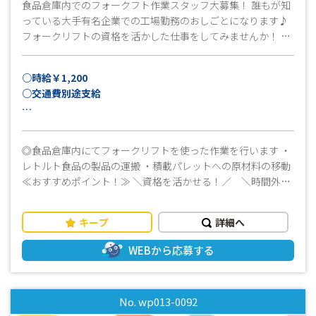
食品倉庫内でのフォークフト作業スタッフ大募集！ 誰もが知
っている大手有名企業での工場勤務のおしごとになります♪
フォークリフトの資格を活かした仕事をしてみませんか！ 長
く安定して勤務することが可能です♪ 資格はあるけど経験が
ない・・・、これから転職を考えている・・・ そんな方のご
○時給￥1,200
応募もお待ちしております♪ 少しでも興味がありましたら、
○交通費別途支給
まずはお気軽にお問い合わせください★ﾐ(^^)
月収例：21万円以上可
※実働8時間×21日稼働＋交通費上限15,000円の場合
◎食品倉庫内にてフォークリフトを使った作業を行います ・
レトルト食品の製品の運搬 ・積載パレットへの原材料の移動
≪おすすめポイント！≫ ＼資格を活かせる！／ ＼時間外労
働ほぼなし／ ★資格を活かして長く安定して働けるおしごと
です♪ ★残業がほとんどないのでプライベートの時間を大切
キープ
詳細へ
にしたい方にピッタリ♪ ・ブランクのある方でも先輩が丁寧
に教えてくれるので安心してお仕事が始められます ・資格を
WEBから応募する
活かして働けます ・日勤専門でおすすめです ・長期歓迎 ・
実務経験がなくてもOK ・週払いOK ・事前の職場見学可能で
す ☆☆まずはお気軽にお問い合わせください(^^)/☆☆
No. wp013-0092