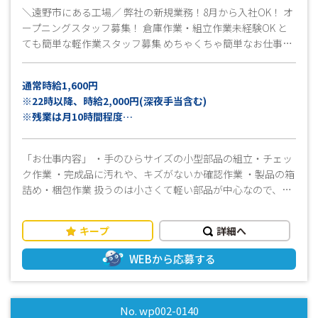
＼遠野市にある工場／ 弊社の新規業務！8月から入社OK！ オ
ープニングスタッフ募集！ 倉庫作業・組立作業未経験OK と
ても簡単な軽作業スタッフ募集 めちゃくちゃ簡単なお仕事な
のに、収入が高い理由…それは、今話題で人気のお仕事だか
らです！ 長期はもちろん短期勤務も相談OK “年内だけでも働
通常時給1,600円
きたい”そんな方も大歓迎！ ☆説明会☆も実施予定です 下の
※22時以降、時給2,000円(深夜手当含む)
備考に予定日を記載中
※残業は月10時間程度
安定の高収入GET！月収例は下記の通りです！
「お仕事内容」 ・手のひらサイズの小型部品の組立・チェッ
【日勤専属】月収例28万円以上可能
ク作業 ・完成品に汚れや、キズがないか確認作業 ・製品の箱
【夜勤専属】月収例32万円以上可能
詰め・梱包作業 扱うのは小さくて軽い部品が中心なので、力
仕事はほとんどありません ライン作業ではないため、自分の
ペースでモクモクと作業に取り組めます 「立ち作業・座り作
キープ
詳細へ
業のバランスがちょうどいい」 一日中立ちっぱなし、座りっ
ぱなしではなく、適度に身体を動かしながら働けるお仕事で
WEBから応募する
す 立ち作業と座り作業の割合は半々程度なので、身体への負
担も少なく、無理なく続けられます 「働きやすさ抜群」 空調
完備・社員食堂あり・休憩室完備・自動販売機あり 働きやす
No. wp002-0140
い環境が整っています 「車通勤OK」 駐車場完備で遠野駅か