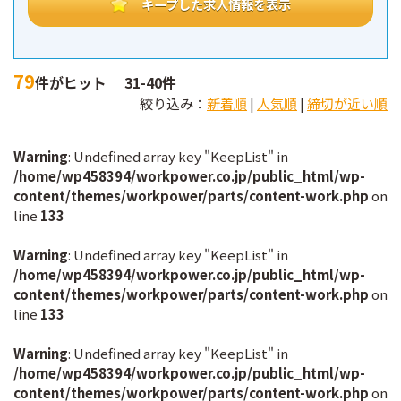
キープした求人情報を表示
79
件がヒット
31-40件
絞り込み：
新着順
|
人気順
|
締切が近い順
Warning
: Undefined array key "KeepList" in
/home/wp458394/workpower.co.jp/public_html/wp-
content/themes/workpower/parts/content-work.php
on
line
133
Warning
: Undefined array key "KeepList" in
/home/wp458394/workpower.co.jp/public_html/wp-
content/themes/workpower/parts/content-work.php
on
line
133
Warning
: Undefined array key "KeepList" in
/home/wp458394/workpower.co.jp/public_html/wp-
content/themes/workpower/parts/content-work.php
on