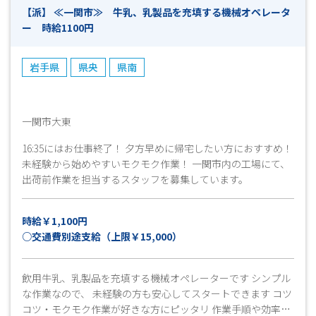
【派】 ≪一関市≫ 牛乳、乳製品を充填する機械オペレータ
▼ （ 見学後、就業希望確認とお仕事開始日の日程等確
ー 時給1100円
認 ） ◎採用連絡 ▼ （ 即日～7日程度 ） ◎勤務スタ
ート ※上記は目安となりますので、予めご了承ください。
岩手県
県央
県南
一関市大東
16:35にはお仕事終了！ 夕方早めに帰宅したい方におすすめ！
未経験から始めやすいモクモク作業！ 一関市内の工場にて、
出荷前作業を担当するスタッフを募集しています。
時給￥1,100円
○交通費別途支給（上限￥15,000）
飲用牛乳、乳製品を充填する機械オペレーターです シンプル
な作業なので、 未経験の方も安心してスタートできます コツ
コツ・モクモク作業が好きな方にピッタリ 作業手順や効率よ