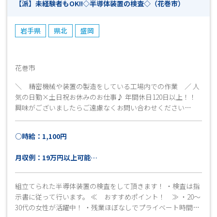
【派】未経験者もOK!!◇半導体装置の検査◇（花巻市）
岩手県
県北
盛岡
花巻市
＼ 精密機械や装置の製造をしている工場内での作業 ／ 人
気の日勤×土日祝お休みのお仕事♪ 年間休日120日以上！！
興味がございましたらご遠慮なくお問い合わせください
(^▽^)/ ご応募心よりお待ちしています！
○時給：1,100円
月収例：19万円以上可能
＊21日稼働＋交通費上限15,000円の場合
組立てられた半導体装置の検査をして頂きます！ ・検査は指
示書に従って行います。 ≪ おすすめポイント！ ≫ ・20～
30代の女性が活躍中！ ・残業ほぼなしでプライベート時間も