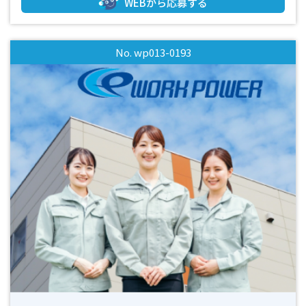
WEBから応募する
ので安心♪ ◎未経験の方も活躍中！ ◎広くてきれいなオフィ
ス♪働きやすさ抜群！ 就業前に見学できます！ ・女性スタッ
フ活躍中 ・フルタイムでしっかり稼げる ・長期勤務可能な方
No. wp013-0193
大歓迎 ・土日祝はお休みなので、プライベートとON／OFFつ
けて働けます！！ ・空調設備が整っているので年間を通して
快適にお仕事をしていただけます ・きれいな職場環境なのも
オススメです ・週払いOK！お仕事を初めてすぐの時や急な出
費の時も安心です ■まずはお気軽にお問い合わせください！
■ 皆様からのご応募お待ちしております！！(^^)/