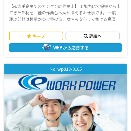
+交通費上限15,000円
【超大手企業でのカンタン軽作業♪】 工場内にて機械から出
てきた部材を、他の作業台へ乗せ換えるお仕事です。 一度に
運ぶ部材は軽量かつ少量の為、女性も安心して働ける良環境
♪ 誰でもできる仕事＆長期安定＆高時給！！ 年内中に次の仕
事を決めたいそこのアナタにオススメです♪ 皆様からのご応
キープ
詳細へ
募、心よりお待ちしております！
WEBから応募する
No. wp013-0185