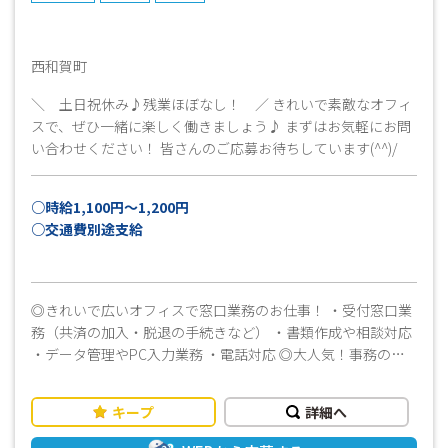
西和賀町
＼ 土日祝休み♪残業ほぼなし！ ／ きれいで素敵なオフィ
スで、ぜひ一緒に楽しく働きましょう♪ まずはお気軽にお問
い合わせください！ 皆さんのご応募お待ちしています(^^)/
○時給1,100円～1,200円
○交通費別途支給
◎きれいで広いオフィスで窓口業務のお仕事！ ・受付窓口業
務（共済の加入・脱退の手続きなど） ・書類作成や相談対応
・データ管理やPC入力業務 ・電話対応 ◎大人気！事務のお
仕事です！ 女子事務社員さんと一緒に教わりながらできま
す♪ ≪ おすすめポイント！ ≫ ＼ 女性スタッフが多数活
キープ
詳細へ
躍中の職場です ／ ◎経験を活かしたお仕事をしたい！ ◎ブ
ランクがある方でも大丈夫！ ◎優しい社員さんがついている