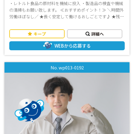
・レトルト食品の原材料を機械に投入 ・製造品の検査や機械
の清掃もお願い致します。 ≪おすすめポイント！≫ ＼時間外
労働ほぼなし／ ★長く安定して働けるおしごとです♪ ★残業
がほとんどないのでプライベートの時間を大切にしたい方に
ピッタリ♪ ★当社スタッフも多数活躍中！ ★平日休みあり！
キープ
詳細へ
★休みが決まているので予定が立てやすい！ ・長期歓迎 ・実
務経験がなくてもOK ・週払いOK ・事前の職場見学可能です
WEBから応募する
☆☆まずはお気軽にお問い合わせください(^^)/☆☆
No. wp013-0192