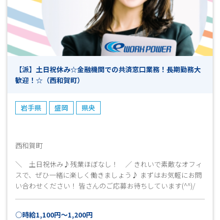
【派】土日祝休み☆金融機関での共済窓口業務！長期勤務大
歓迎！☆（西和賀町）
岩手県
盛岡
県央
西和賀町
＼ 土日祝休み♪残業ほぼなし！ ／ きれいで素敵なオフィ
スで、ぜひ一緒に楽しく働きましょう♪ まずはお気軽にお問
い合わせください！ 皆さんのご応募お待ちしています(^^)/
○時給1,100円～1,200円