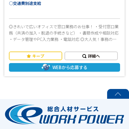
○交通費別途支給
◎きれいで広いオフィスで窓口業務のお仕事！ ・受付窓口業
務（共済の加入・脱退の手続きなど） ・書類作成や相談対応
・データ管理やPC入力業務 ・電話対応 ◎大人気！事務のお
仕事です！ 女子事務社員さんと一緒に教わりながらできま
す♪ ≪ おすすめポイント！ ≫ ＼ 女性スタッフが多数活
キープ
詳細へ
躍中の職場です ／ ◎経験を活かしたお仕事をしたい！ ◎ブ
ランクがある方でも大丈夫！ ◎優しい社員さんがついている
WEBから応募する
ので安心♪ ◎未経験の方も活躍中！ ◎広くてきれいなオフィ
ス♪働きやすさ抜群！ 就業前に見学できます！ ・女性スタッ
フ活躍中 ・フルタイムでしっかり稼げる ・長期勤務可能な方
大歓迎 ・土日祝はお休みなので、プライベートとON／OFFつ
けて働けます！！ ・空調設備が整っているので年間を通して
PAGE TOP
快適にお仕事をしていただけます ・きれいな職場環境なのも
オススメです ・週払いOK！お仕事を初めてすぐの時や急な出
費の時も安心です ■まずはお気軽にお問い合わせください！
■ 皆様からのご応募お待ちしております！！(^^)/