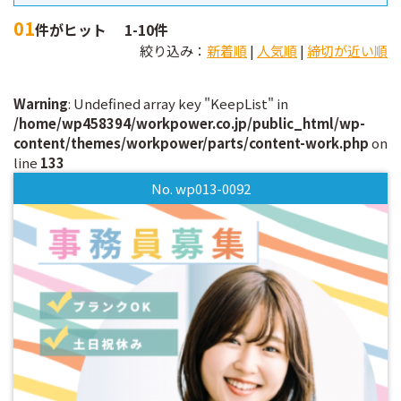
01
件がヒット
1-10件
絞り込み：
新着順
|
人気順
|
締切が近い順
Warning
: Undefined array key "KeepList" in
/home/wp458394/workpower.co.jp/public_html/wp-
content/themes/workpower/parts/content-work.php
on
line
133
No. wp013-0092