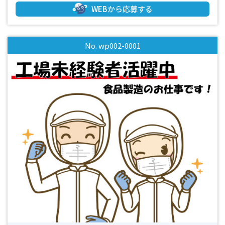
─────── ┛ 【具体的には】 加工された製品のバリ
WEBから応募する
取り・研磨・検査の作業をお任せします。 ★工具を持ったこ
とがない未経験者さんでも大丈夫♪ 作業の流れ、道具の使
い方などイチから丁寧にお教えいたします！ ★体への負担が
No. wp002-0001
少なくお仕事していただけます♪ 高い所への上げ下ろし作
業や、重たい製品を扱う作業もないため体への負担は少なく
作業できます！ ≪おすすめポイント≫ 特別なスキルや経験は
必要ありません♪ 専用の工具や機械を使用しますが研修があ
るので未経験でも安心♪ ＼先輩スタッフのほとんどは未経験
からスタートしています！／ ◆奥州市内でお仕事をお探しの
方 ◆日勤専門でお仕事をお探しの方 ◆長く安定して勤務する
ことを考えている方 ◆基本は土日休みの週休2日制なのでオ
ンオフのメリハリをつけて働くことができます。 （※土曜日
出勤も稀にあります） ◆特別なスキルは不要です。 ◆研修制
度もしっかりしているので初心者さんも安心して働けます。
◆細かい作業をするのが好きな方。 ◆ブランクがある方、工
場経験が初めての方も大歓迎です。 ◆工場見学可能です！ ま
ずはお気軽にお問い合わせください！ *-*-*-*-*-*-*-*-*-*-*-*-
*-*-*-*-*-*-*-*-*-*-*-*-*-*-*-*-*-*-*-*-*-*-*-*-*-*-*-*-*-*-*-*-
*-*-*-*-*-*-*-*- 「面白そう！」「高時給でしっかり稼ぎた