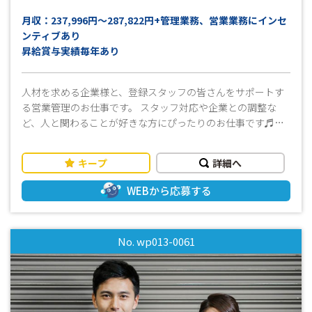
⇓ https://twitter.com/ww4510
月収：237,996円～287,822円+管理業務、営業業務にインセ
https://www.facebook.com/ww4510.jp https://x.com/ww4510
ンティブあり
○●-------------------------------------------------○●○●○
昇給賞与実績毎年あり
人材を求める企業様と、登録スタッフの皆さんをサポートす
る営業管理のお仕事です。 スタッフ対応や企業との調整な
ど、人と関わることが好きな方にぴったりのお仕事です♬
【具体的には】 ・登録スタッフさんのカウンセリング お仕
事を探しているスタッフ、就業をしているスタッフさんへ
キープ
詳細へ
希望条件や経験、適性など丁寧にヒアリングしていただきま
す。 ・スタッフさんへの求人紹介 ヒアリング内容に基づ
WEBから応募する
き、最適な求人情報を提供していただきます。 ・企業様との
マッチング、条件交渉、入社支援 マッチングする企業様を
紹介していただきます。選考プロセスのフォロー内定時の
No. wp013-0061
条件交渉や、スタッフさんの入社後の定着支援も行っていた
だきます。 ・クライアント企業様へ定期訪問、新規開拓 定
期的な訪問で人材状況を確認していただきます。市場調査も
行っていただきます。 ※北上・花巻エリアを主に担当してい
ただきます。 しっかりとした研修、指導があるので未経験で