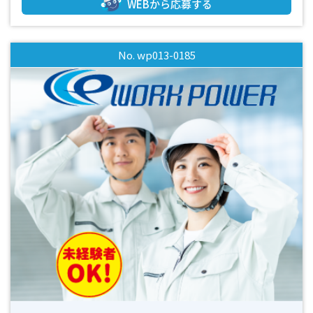
WEBから応募する
配ありませんか！？》 ＊接客業に戻りたいけど、年齢で諦め
ている ＊長く働きたいけどノルマが怖い ＊家電の販売は難し
そう ＊人と接する仕事が好き！話を聞くのも好き！でもうま
No. wp013-0185
く説明できるかな・・・ ⇒これらの「けど」「でも」すべて
解決できます！！ 【年齢・性別・経験不問＆研修制度の充
実】 研修会実施で商品知識はもちろんお客様へのアプローチ
方法もしっかりレクチャーします。 お話を聞く事ができる、
それも立派なスキルです◎ レジ業務、価格交渉なし！販売ノ
ルマもありません！ 年齢や経験で諦めず、スキルアップしな
がら長期安定のお仕事が可能ですよ♪ その他、質問や相談も
お気軽にご連絡ください。 話だけちょっと聞いてみた
い・・・大歓迎です！ 皆様からのお問合せ、ご応募お待ちし
ております☆彡