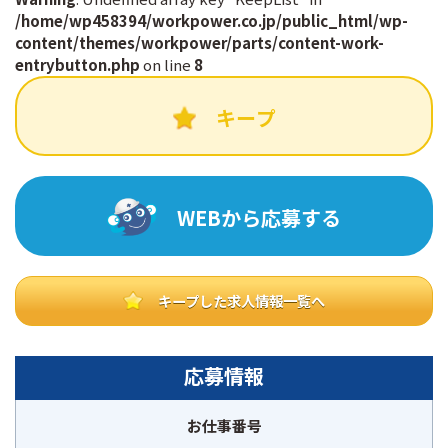
/home/wp458394/workpower.co.jp/public_html/wp-
content/themes/workpower/parts/content-work-
e
e
entrybutton.php
on line
8
b
キープ
o
o
WEBから応募する
k
キープした求人情報一覧へ
応募情報
お仕事番号