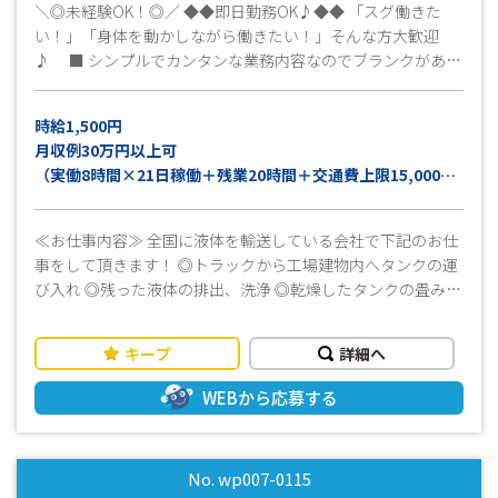
＼◎未経験OK！◎／ ◆◆即日勤務OK♪◆◆ 「スグ働きた
い！」「身体を動かしながら働きたい！」そんな方大歓迎
♪ ■ シンプルでカンタンな業務内容なのでブランクがある
方も安心◎ 安心のサポート＆フォロー体制がありますので
安心してご応募ください♪♪ ■お昼のお弁当代は会社で半額
時給1,500円
負担！ おいしい焼肉弁当も食べることが出来ます！！ ■ま
月収例30万円以上可
ずは話だけでも聞きたいな…そんな方も大歓迎です◎ 勤務
（実働8時間×21日稼働＋残業20時間＋交通費上限15,000円
に関して不明点などありましたらお気軽にお問い合わせくだ
の場合）
さい 安心してスタートできるよう、担当者がフォローいた
します！！ ■事前に工場見学ができます！見学だけでもどう
≪お仕事内容≫ 全国に液体を輸送している会社で下記のお仕
ぞ☆☆ ぜひ一緒に楽しく働きましょう♪ 勤務スタート日は
事をして頂きます！ ◎トラックから工場建物内へタンクの運
ご相談可能です！ご就業中の方もお気軽にご相談ください。
び入れ ◎残った液体の排出、洗浄 ◎乾燥したタンクの畳み作
まずはお気軽にお問い合わせください！ 皆さんのご応募をお
業 ※いずれかの行程を担当して頂きます。 ♪おすすめポイン
待ちしています(^^)/
ト♪ ・2～3人一組での作業になるので安心して業務ができま
キープ
詳細へ
す！ ・作業服は貸与致します。 ・週休2日で2～3日に1回休み
が入るのでしっかり身体も休めます！ ・事前の工場見学Ｏ
WEBから応募する
Ｋ！見学だけでもどうぞ！ ・男女ともに20代～40代活躍中！
・お弁当注文可能！昼食代の半分は会社で負担します！！ ま
ずはお気軽にお問い合わせください。 皆様からのお問い合わ
No. wp007-0115
せお待ちしております。