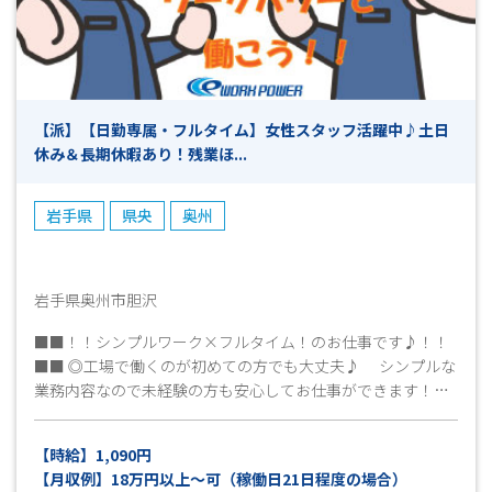
て働きたいならここで決まり！） ・週払いOK！ ・事前の職
場見学OK！ その他、気になることなどお気軽にお問い合わせ
ください ☆☆経験問いません！！まずはお気軽にお問い合わ
せください♪☆☆ 【ご応募から採用までの流れ】 ◎ＷＥＢや
お電話でご応募ください ▼ （ 受付 ） ◎弊社担当より
【派】【日勤専属・フルタイム】女性スタッフ活躍中♪土日
お電話にて折り返しご連絡致します ▼ （ 面接日調整・
休み＆長期休暇あり！残業ほ...
予約 （所要時間5～１０分程度） ） ◎面接・お仕事説明
▼ （ これまでの職務経歴やお仕事へのご希望等お聞か
せください ） ◎工場見学 ▼ （ 見学後、就業希望確認
岩手県
県央
奥州
とお仕事開始日の日程等確認 ） ◎採用連絡 ▼ （ 即日
～7日程度 ） ◎勤務スタート ※上記は目安となりますの
で、予めご了承ください。
岩手県奥州市胆沢
■■！！シンプルワーク×フルタイム！のお仕事です♪！！
■■ ◎工場で働くのが初めての方でも大丈夫♪ シンプルな
業務内容なので未経験の方も安心してお仕事ができます！
❢♡❢～女性スタッフ活躍しています～❢♡❢ ≪工場見
学OK♪≫ 就業条件、仕事内容、職場環境など事前に確認が
【時給】1,090円
できます！ まずはお気軽にお問い合わせください！ 皆様
【月収例】18万円以上～可（稼働日21日程度の場合）
のご応募心よりお待ちしております(^^)/