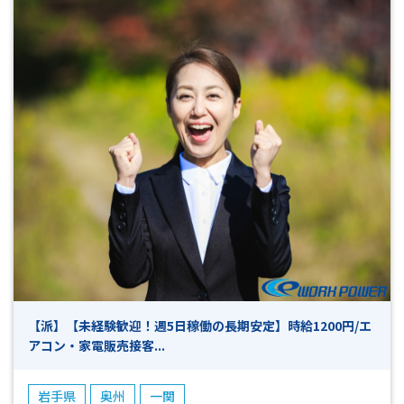
【派】【未経験歓迎！週5日稼働の長期安定】時給1200円/エ
アコン・家電販売接客...
岩手県
奥州
一関