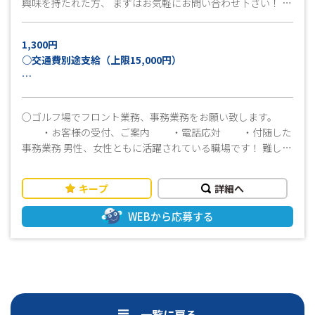
興味を持たれた方、 まずはお気軽にお問い合わせ下さい！ ご
応募お待ちしております！
1,300円
○交通費別途支給（上限15,000円）
月収例：23万円以上可
（実働8時間×21日稼働＋交通費上限15,000円の場
○ゴルフ場でフロント業務、事務業務をお願い致します。
合）
・お客様の受付、ご案内 ・電話応対 ・付随した
事務業務 男性、女性ともに活躍されている職場です！ 難しい
作業ではありません。 接客の経験があり、笑顔で対応できれ
ば大丈夫！ 覚えるまでは丁寧に指導しますので安心してはじ
キープ
詳細へ
められます！ 〈おすすめポイント〉 自然の多いところで気持
ちよくお仕事できます！ 難しい作業はなし！ 車通勤可能！無
WEBから応募する
料駐車場あり！ お仕事スタート前に職場見学ができるので安
心♪ 「休日」 シフト制なので平日休みもとることができま
す！ 「勤務時間」 早ければ6：30からお仕事開始！ 道路が混
む前に出勤できます！ ☆充実の福利厚生！ ⇒社会保険、雇用
保険完備！ 入社日から加入となります。 皆様からのご応
募、心よりお待ちしております！
一覧に戻る