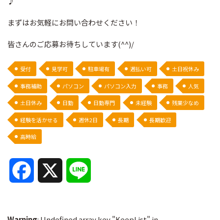
♪
まずはお気軽にお問い合わせください！
皆さんのご応募お待ちしています(^^)/
受付
見学可
駐車場有
週払い可
土日祝休み
事務補助
パソコン
パソコン入力
事務
人気
土日休み
日勤
日勤専門
未経験
残業少なめ
経験を活かせる
週休2日
長期
長期歓迎
高時給
F
X
L
a
i
c
n
Warning
: Undefined array key "KeepList" in