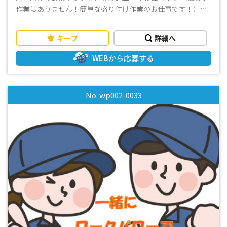
【その他】昇給・賞与実績有り
作業はありません！簡単な盛り付け作業のお仕事です！）
・カットしてある野菜をパックへ盛り付け→蓋閉め ・商
品へのラベル貼り ・種類ごとにコンテナへ詰める作業 等
キープ
詳細へ
・その他付随する作業 ＜「昇給・賞与実績有り！」頑張り
にはしっかり応えます！＞ 頑張るあなたをしっかり評価さ
WEBから応募する
せて頂きます！ 日頃の頑張りは目に見えるカタチで評価し
きちんと還元◎ 「昇給」｢賞与｣などの嬉しい待遇で収入のご
心配をさせることもありません！（規定有） ＜就業前の職場
No. wp002-0033
見学OK！＞ 職場の雰囲気や実際のお仕事内容、家からのアク
セスなどをチェック可能◎ 長く勤めようと思ってくれている
あなたをしっかりと後押しできる環境が整っています◎ ≪お
すすめポイント！≫ ＼包丁は一切使いません！！／ ＼食
堂・ロッカーあり！／ ★調理業務ではないので、包丁は使い
ません☆料理が苦手な方も安心して働けます♪ ★持ち物が多
いあなたにもぴったり！ロッカー付きの職場です♪ ★希望休
が取れるのでシフト制でもプライベートの計画が立てやす
い！（規定有） ≪その他≫ ・人気の日勤勤務！ ・男女STAFF
活躍中！ （20歳～60歳を超えた幅広い年代の方々が多く活躍
中！） ・昇給・賞与実績有り！ （頑張るあなたをしっかり評
価させて頂きます！） ・未経験OK！ ・長期歓迎！ （安定し