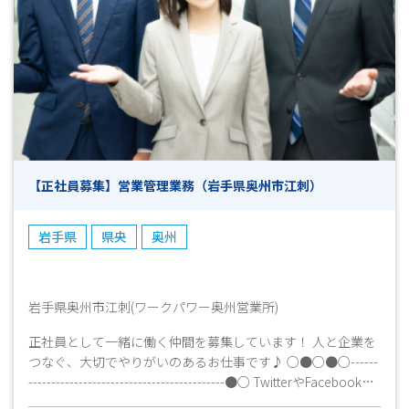
「未経験だけどお仕事をやってみたい！」などなど… 少し
でも興味がありましたら、まずはお気軽にお問い合わせくだ
さい！ 今は別のお仕事をされていて退職後から働き始めた
いという方も大歓迎です♪ 皆様のご応募心よりお待ちして
おります！！(^^)/ 【ご応募から採用までの流れ】 ◎ＷＥＢや
お電話でご応募ください ▼ （ 受付 ） ◎弊社担当より
お電話にて折り返しご連絡致します ▼ （ 面接日調整・
予約 （所要時間１０分程度） ） ◎面接・お仕事説明
▼ （ これまでの職務経歴やお仕事へのご希望等お聞かせ
【正社員募集】営業管理業務（岩手県奥州市江刺）
ください ） ◎工場見学 ▼ （ 見学後、就業希望確認と
お仕事開始日の日程等確認 ） ◎採用連絡 ▼ （ 即日～
7日程度 ） ◎勤務スタート ※上記は目安となりますので、
岩手県
県央
奥州
予めご了承ください。
岩手県奥州市江刺(ワークパワー奥州営業所)
正社員として一緒に働く仲間を募集しています！ 人と企業を
つなぐ、大切でやりがいのあるお仕事です♪ ○●○●○------
-------------------------------------------●○ TwitterやFacebook、
Xでもお仕事情報多数公開中！URLはコチラから