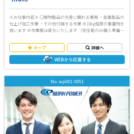
月26万円以上可（稼働21日、残業15ｈ程度の場合）
交通費別途支給（上限15,000円迄/月※）
≪お仕事内容≫ 〇鋳物製品の生産に関わる業務 ・金属製品の
（※規定有）
仕上げ加工作業 ・その他付随する作業 ※10kg程度の重量物を
扱います ※作業服は貸与いたします （安全靴のみ個人準備）
＼高級炊飯器・自動車・信号機等のモノ作りに携わるお仕事
です！／ ◎主なお仕事の流れ：工場内で製造した金属製品の
キープ
詳細へ
不要部分の取り外しと仕上げ加工をお願いします。
※複雑な作業はありませんが10kg程度
WEBから応募する
の重量物の扱いがあります。 ≪おすすめポイント！≫ ☆☆ワ
ークパワーの先輩スタッフ多数活躍中☆☆ ◎難しい作業はあ
りません！ ◎社員さんが丁寧にしっかり教えてくれるので未
No. wp001-0051
経験の方も安心してご応募下さい！ ◎就業前の見学OKですの
でお気軽にお問い合わせください！ ≪その他≫ ・フルタイム
・しっかり稼げる ・高時給 ・日勤 ・残業少なめ ・未経験OK
・男女スタッフ活躍中 ・長期歓迎 ・週払いOK（規定有） ・
工場見学可 ☆☆まずはお気軽にお問い合わせください。☆☆
*-*-*-*-*-*-*-*-*-*-*-*-*-*-*-*-*-*-*-*-*-*-*-*-*-*-*-*-*-*-*-*-
*-*-*-*-*-*-*-*-*-*-*-*-*-*-*-*-*- 「面白そう！」「高時給で
しっかり稼ぎたい！」「ブランクがあるけど働きたい！」