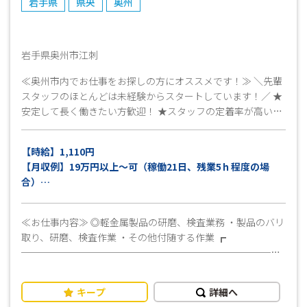
岩手県
県央
奥州
岩手県奥州市江刺
≪奥州市内でお仕事をお探しの方にオススメです！≫ ＼先輩
スタッフのほとんどは未経験からスタートしています！／ ★
安定して長く働きたい方歓迎！ ★スタッフの定着率が高い工
場WORK！ 土日休みの完全週休2日制なのでオンオフのメリ
ハリをつけて働くことができます！ まずはお気軽にお問い合
【時給】1,110円
わせください！
【月収例】19万円以上～可（稼働21日、残業5ｈ程度の場
合）
※交通費別途支給（上限15,000円迄/月）（規定あり）
≪お仕事内容≫ ◎軽金属製品の研磨、検査業務 ・製品のバリ
取り、研磨、検査作業 ・その他付随する作業 ┏
───────────────────────────
─────── ┓ パソコンの軽金属製品の研磨・バリ取
り・検査・作業をお願いします！ ┗
キープ
詳細へ
───────────────────────────