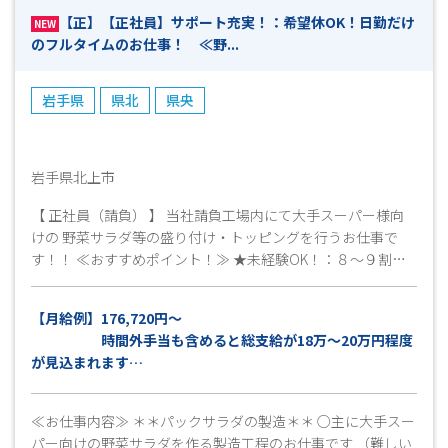
い！」「ブランクがあるけど働きたい！」 「未経験だけどお
【正】【正社員】サポート充実！：希望休OK！日勤だけ
仕事をやってみたい！」などなど… 少しでも興味がありま
NEW
のフルタイムのお仕事！ ≪野...
したら、まずはお気軽にお問い合わせください！ 今は別の
お仕事をされていて退職後から働き始めたいという方も大歓
迎です♪ 皆様のご応募心よりお待ちしております！！(^^)/
岩手県
県北
県央
【ご応募から採用までの流れ】 ◎ＷＥＢやお電話でご応募く
ださい ▼ （ 受付 ） ◎弊社担当よりお電話にて折り返
しご連絡致します ▼ （ 面接日調整・予約 （所要時間
5～１０分程度） ） ◎面接・お仕事説明 ▼ （ これま
岩手県北上市
での職務経歴やお仕事へのご希望等お聞かせください ） ◎
【 正社員（請負） 】 当社請負工場内にて大手スーパー様向
工場見学 ▼ （ 見学後、就業希望確認とお仕事開始日の
けの 野菜サラダ等の盛り付け・トッピングを行うお仕事で
日程等確認 ） ◎採用連絡 ▼ （ 即日～7日程度 ） ◎
す！！ ≪おすすめポイント！≫ ★未経験OK！：８～９割の
勤務スタート ※上記は目安となりますので、予めご了承くだ
方が未経験からスタートしてます！ ★安定した収入を稼ぎた
さい。
い方にオススメです！ 事前に工場見学ができます！見学だけ
【月給例】176,720円～
でもどうぞ☆☆ ぜひ一緒に楽しく働きましょう♪
時間外手当も含めると総支給が18万～20万円程度
が見込まれます
※交通費別途支給（上限15,000円迄/月）
※週払い対応可
≪お仕事内容≫ ＊＊パックサラダの製造＊＊ ○主に大手スー
※規定有
パー向けの野菜サラダを作る製造工程のお仕事です （難しい