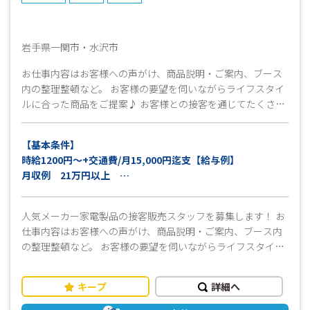
岩手県一関市・水沢市
お仕事内容はお客様への声がけ、商品説明・ご案内、ブース
内の整理整頓など。 お客様の要望を伺いながらライフスタイ
ルに合った商品をご提案♪ お客様との接客を通じてたくさん
感謝されるお仕事です！ 業界経験者積極採用中(⌒∇⌒) 「や
ってみよう」「やってみたい」その気持ちをワークパワーで
【基本条件】
ぜひサポートさせてください ○●○●○--------------------------
時給1200円～+交通費/月15,000円迄支【給与例】
-----------------------●○ X(Twitter)やFacebookでもお仕事情報
月収例 21万円以上
多数公開中！URLはコチラから ⇓
※インセンティブあり
https://twitter.com/ww4510
※経験者優遇
https://www.facebook.com/ww4510.jp ○●----------------------
人気メーカー家電製品の接客販売スタッフを募集します！ お
---------------------------○●○●○
仕事内容はお客様への声がけ、商品説明・ご案内、ブース内
の整理整頓など。 お客様の要望を伺いながらライフスタイル
に合った商品をご提案♪ ☆担当商品は冷蔵庫・洗濯機等、生
活家電になります☆ 現在就業中の方や転職を検討中の方、職
キープ
詳細へ
場復帰を目指す方も落ち着いて準備可能です。 開始日の相談
にも応じられますので遠慮なくご相談ください。 《こんな心