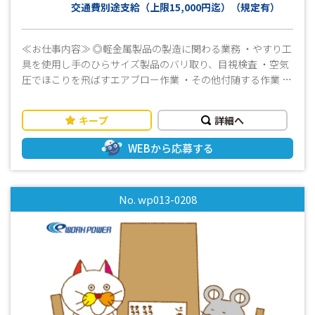
交通費別途支給（上限15,000円迄）（規定有）
≪お仕事内容≫ ◎軽金属製品の製造に関わる業務 ・やすり工
具を使用し手のひらサイズ製品のバリ取り、目視検査 ・空気
圧でほこりを飛ばすエアブロー作業 ・その他付随する作業 ★
コツコツ作業が得意な方、大歓迎です！ ※残業はほとんどあ
りません！ ライフワークバランスを大切にしながら働きた
キープ
詳細へ
いかたにピッタリ♪ （パート勤務をご希望の方は応募時に
お知らせください／応相談） ≪おすすめポイント！≫ ・冷暖
WEBから応募する
房完備ですので一年中快適に作業ができます ・集中してもく
もくと作業に取り組むのが得意な方におすすめです ・女性活
躍中の職場です ・幅広い年代の方が活躍しています ・お友達
No. wp013-0208
同士のご応募OK！お気軽にお問い合わせください ・未経験の
方でも分かりやすく指導させていただきます ・基本は土日祝
休みの週休2日制なのでオンオフのメリハリをつけて働くこと
ができます ・週払いOK（規定有） ・工場見学可 ☆☆まずは
お気軽にお問い合わせください☆☆ *-*-*-*-*-*-*-*-*-*-*-*-*-
*-*-*-*-*-*-*-*-*-*-*-*-*-*-*-*-*-*-*-*-*-*-*-*-*-*-*-*-*-*-*-*-
*-*-*-*-*-*-*-*-*-*- 「面白そう！」「高時給でしっかり稼ぎ
たい！」「ブランクがあるけど働きたい！」 「未経験だけど