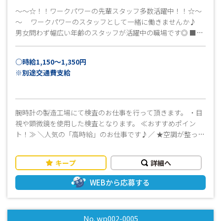
～～☆！！ワークパワーの先輩スタッフ多数活躍中！！☆～
～ ワークパワーのスタッフとして一緒に働きませんか♪
男女問わず幅広い年齢のスタッフが活躍中の職場です◎ ■長
期＆安定して働きたい方にピッタリ！ すぐにでも働きたい
方大歓迎！ 高時給でしっかり収入GET☆☆ ■未経験OK！
○時給1,150～1,350円
しっかり指導いたします！ しっかりとした指導で未経験の
※別途交通費支給
方でも安心して始められます♪ ■まずは話だけでも聞きたい
な…そんな方も大歓迎です◎ 勤務に関して不明点などあり
ましたらお気軽にお問い合わせください 安心してスタート
できるよう、担当者がフォローいたします！！ まずはお気
腕時計の製造工場にて検査のお仕事を行って頂きます。 ・目
軽にお問い合わせください！ 皆さんのご応募をお待ちして
視や顕微鏡を使用した検査となります。 ≪おすすめポイン
います(^^)/
ト！≫ ＼人気の「高時給」のお仕事です♪／ ★空調が整った
クリーンルーム内での作業の為、年間を通して快適にお仕事
が出来ます！ ・未経験者歓迎☆！経験者のご応募もお待ちし
キープ
詳細へ
ております！！ ・当社スタッフも多数活躍中！ ・20代～60代
と幅広い年齢層の男女スタッフ活躍中！！ ・週払いOK！お仕
WEBから応募する
事を初めてすぐの時や急な出費の時も安心！ ・事前の工場見
学ＯＫ！見学だけでもどうぞ☆☆ ■まずはお気軽にお問い
合わせください！■ 皆様からのご応募お待ちしておりま
No. wp002-0005