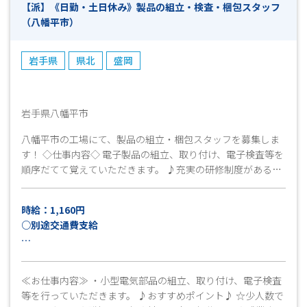
【派】《日勤・土日休み》製品の組立・検査・梱包スタッフ
（八幡平市）
岩手県
県北
盛岡
岩手県八幡平市
八幡平市の工場にて、製品の組立・梱包スタッフを募集しま
す！ ◇仕事内容◇ 電子製品の組立、取り付け、電子検査等を
順序だてて覚えていただきます。 ♪充実の研修制度があるの
で未経験の方も安心♪ まずはお気軽にお問い合わせくださ
い！ 皆様のご応募心よりお待ちしております^^
時給：1,160円
○別途交通費支給
月収例：22万円以上可（21日稼働＋残業10時間＋交通費上限
15,000円の場合）
≪お仕事内容≫ ・小型電気部品の組立、取り付け、電子検査
等を行っていただきます。 ♪おすすめポイント♪ ☆少人数で