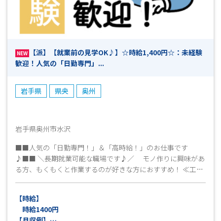
【派】【就業前の見学OK♪】☆時給1,400円☆：未経験
NEW
歓迎！人気の「日勤専門」...
岩手県
県央
奥州
岩手県奥州市水沢
■■人気の「日勤専門！」＆「高時給！」のお仕事です
♪■■ ＼長期就業可能な職場です♪／ モノ作りに興味があ
る方、もくもくと作業するのが好きな方におすすめ！ ≪工場
見学OK♪≫ 就業条件、仕事内容、職場環境など事前に確認
ができます！ まずはお気軽にお問い合わせください！ 皆
【時給】
様のご応募心よりお待ちしております(^^)/
時給1400円
【月収例】