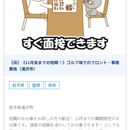
お仕事をやってみたい！」などなど… 少しでも興味があり
ましたら、まずはお気軽にお問い合わせください！ 今は別
のお仕事をされていて退職後から働き始めたいという方も大
歓迎です♪ 皆様のご応募心よりお待ちしております！！
(^^)/ 【ご応募から採用までの流れ】 ◎ＷＥＢやお電話でご応
募ください ▼ （ 受付 ） ◎弊社担当よりお電話にて折
り返しご連絡致します ▼ （ 面接日調整・予約 （所要
時間5～１０分程度） ） ◎面接・お仕事説明 ▼ （ こ
れまでの職務経歴やお仕事へのご希望等お聞かせくださ
【派】《11月末までの短期！》ゴルフ場でのフロント・事務
い ） ◎工場見学 ▼ （ 見学後、就業希望確認とお仕事
業務（滝沢市）
開始日の日程等確認 ） ◎採用連絡 ▼ （ 即日～7日程
度 ） ◎勤務スタート ※上記は目安となりますので、予めご
了承ください。
岩手県
盛岡
県央
岩手県滝沢市
短期のお仕事をお探しの方大歓迎！ 11月までの期間限定のお
仕事です。 接客の経験を活かしてお仕事できます！ 少しでも