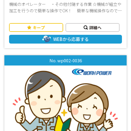
機械のオペレーター ・その他付随する作業 ☆機械が組立や
加工を行うので簡単な操作でOK！ 簡単な機械操作なので未
経験の方でも短期間で習得できます♪ 片手で持てる程度
の軽金属部品なので作業負担はそれほど大きくありません♪
キープ
詳細へ
≪おすすめポイント！≫ ・交替勤務×ほどよい残業もあっ
てしっかり稼ぐことができます！ ・ロッカー完備！持ち物
WEBから応募する
が多い方にもぴったり☆ ・休憩時間には指定場所にて喫煙
できます☆ ・製造経験がなくても、丁寧な指導があるので
しっかり作業を覚えることができます☆ ・20代～60代の幅
No. wp002-0036
広い世代の男女スタッフが多数活躍中です！ ・奥州市内の
ほか、一関市からの通勤も可能です！ ≪その他≫ ・長期で働
ける方歓迎 ・経験・資格は問わず、幅広い年代の方が活躍中
・未経験の方でも丁寧に指導いたしますので安心してくださ
い ・残業はできるときだけでOK ・しっかり稼ぎたい、プラ
イベートを大切にしながら働きたい方におすすめ ・週払いOK
・事前の工場見学OK お話だけでも聞いてみませんか♪
お気軽にお問い合わせください！(^^)/ *-*-*-*-*-*-*-*-*-*-*-*-
*-*-*-*-*-*-*-*-*-*-*-*-*-*-*-*-*-*-*-*-*-*-*-*-*-*-*-*-*-*-*-*-
*-*-*-*-*-*-*-*-*-*-*-* 「面白そう！」「高時給でしっかり稼
ぎたい！」「ブランクがあるけど働きたい！」 「未経験だけ