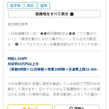
了承ください。
岩手県
県北
盛岡
勤務地をすべて表示
岩手県花巻市
＼◎未経験OK！◎／ ◆◆即日勤務OK♪◆◆ 「スグ働きた
い！」「身体を動かしながら働きたい！」そんな方大歓迎
♪ ■ シンプルでカンタンな業務内容なのでブランクがある
方も安心◎ 安心のサポート＆フォロー体制がありますので
安心してご応募ください♪♪ ■お昼のお弁当代は会社で半額
時給1,500円
負担！ おいしい焼肉弁当も食べることが出来ます！！ ■ま
月収例30万円以上可
ずは話だけでも聞きたいな…そんな方も大歓迎です◎ 勤務
（実働8時間×21日稼働＋残業20時間＋交通費上限15,000円
に関して不明点などありましたらお気軽にお問い合わせくだ
の場合）
さい 安心してスタートできるよう、担当者がフォローいた
します！！ ■事前に工場見学ができます！見学だけでもどう
≪お仕事内容≫ 全国に液体を輸送している会社で下記のお仕
ぞ☆☆ ぜひ一緒に楽しく働きましょう♪ 勤務スタート日は
事をして頂きます！ ◎トラックから工場建物内へタンクの運
ご相談可能です！ご就業中の方もお気軽にご相談ください。
び入れ ◎残った液体の排出、洗浄 ◎乾燥したタンクの畳み作
まずはお気軽にお問い合わせください！ 皆さんのご応募をお
業 ※いずれかの行程を担当して頂きます。 ♪おすすめポイン
待ちしています(^^)/
ト♪ ・2～3人一組での作業になるので安心して業務ができま
キープ
詳細へ