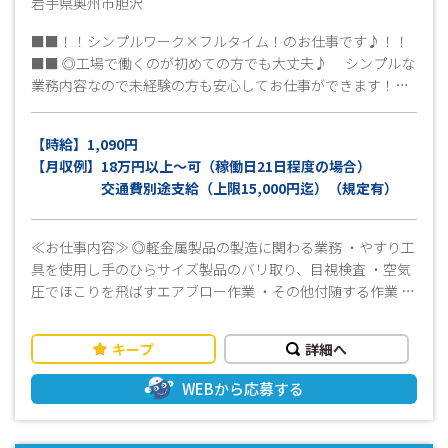
岩手県奥州市胆沢
■■！！シンプルワーク×フルタイム！のお仕事です♪！！
■■ ◎工場で働くのが初めての方でも大丈夫♪ シンプルな
業務内容なので未経験の方も安心してお仕事ができます！
❢♡❢～女性スタッフ活躍しています～❢♡❢ ≪工場見
学OK♪≫ 就業条件、仕事内容、職場環境など事前に確認が
【時給】1,090円
できます！ まずはお気軽にお問い合わせください！ 皆様
【月収例】18万円以上～可（稼働日21日程度の場合）
のご応募心よりお待ちしております(^^)/
交通費別途支給（上限15,000円迄）（規定有）
≪お仕事内容≫ ◎軽金属製品の製造に関わる業務 ・やすり工
具を使用し手のひらサイズ製品のバリ取り、目視検査 ・空気
圧でほこりを飛ばすエアブロー作業 ・その他付随する作業 ★
コツコツ作業が得意な方、大歓迎です！ ※残業はほとんどあ
りません！ ライフワークバランスを大切にしながら働きた
キープ
詳細へ
いかたにピッタリ♪ （パート勤務をご希望の方は応募時に
お知らせください／応相談） ≪おすすめポイント！≫ ・冷暖
WEBから応募する
房完備ですので一年中快適に作業ができます ・集中してもく
もくと作業に取り組むのが得意な方におすすめです ・女性活
躍中の職場です ・幅広い年代の方が活躍しています ・お友達