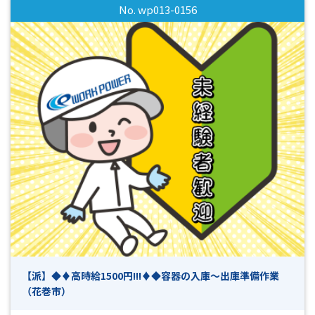
No. wp013-0156
同士のご応募OK！お気軽にお問い合わせください ・未経験の
方でも分かりやすく指導させていただきます ・基本は土日祝
休みの週休2日制なのでオンオフのメリハリをつけて働くこと
ができます ・週払いOK（規定有） ・工場見学可 ☆☆まずは
お気軽にお問い合わせください☆☆ *-*-*-*-*-*-*-*-*-*-*-*-*-
*-*-*-*-*-*-*-*-*-*-*-*-*-*-*-*-*-*-*-*-*-*-*-*-*-*-*-*-*-*-*-*-
*-*-*-*-*-*-*-*-*-*- 「面白そう！」「高時給でしっかり稼ぎ
たい！」「ブランクがあるけど働きたい！」 「未経験だけど
お仕事をやってみたい！」などなど… 少しでも興味があり
ましたら、まずはお気軽にお問い合わせください！ 今は別
のお仕事をされていて退職後から働き始めたいという方も大
歓迎です♪ 皆様のご応募心よりお待ちしております！！
(^^)/ 【ご応募から採用までの流れ】 ◎ＷＥＢやお電話でご応
募ください ▼ （ 受付 ） ◎弊社担当よりお電話にて折
り返しご連絡致します ▼ （ 面接日調整・予約 （所要
時間5～１０分程度） ） ◎面接・お仕事説明 ▼ （ こ
れまでの職務経歴やお仕事へのご希望等お聞かせくださ
【派】◆♦高時給1500円!!!♦◆容器の入庫～出庫準備作業
い ） ◎工場見学 ▼ （ 見学後、就業希望確認とお仕事
（花巻市）
開始日の日程等確認 ） ◎採用連絡 ▼ （ 即日～7日程
度 ） ◎勤務スタート ※上記は目安となりますので、予めご