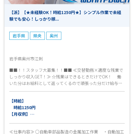
【派】【★未経験OK！時給1250円★】シンプル作業で未経
験でも安心！しっかり稼...
岩手県
県央
奥州
岩手県奥州市江刺
■■！！スタッフ大募集！！■■ ≪交替勤務×適度な残業で
しっかり収入GET！≫ ☆残業はできるときだけでOK！ 働
いた分はお給料として返ってくるので頑張った分だけ給与UP
が目指せる♪ ≪未経験OK！幅広い年代が活躍中！≫ ☆最
初は誰でも未経験スタート！イチからスキルUP・ステップUP
【時給】
していきましょう♪ 工場見学可能です！お気軽にお問合せ下
時給1250円
さい★ﾐ(^^)！
【月収例】
月収22万円以上可（稼働21日、残業10ｈ程度の場合）
※交通費別途支給（上限15,000円迄/月）（規定有）
≪仕事内容≫ ○自動車部品製造の金属加工作業 ・自動加工
※深夜手当（22時～翌5時迄）