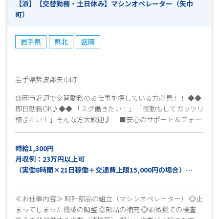
【派】【交替勤務・土日休み】マシンオペレーター（矢巾
町）
岩手県
県北
盛岡
岩手県紫波郡矢巾町
盛岡市近辺で交替勤務のお仕事を探している方必見！！ ◆◆
即日勤務OK♪◆◆ 「スグ働きたい！」「夜勤もしてガッツリ
稼ぎたい！」そんな方大歓迎♪ ■安心のサポート＆フォロ
ー体制がありますので安心してご応募ください♪♪ ■まずは
話だけでも聞きたいな…そんな方も大歓迎です◎ 勤務に関
時給1,300円
して不明点などありましたらお気軽にお問い合わせください
月収例：23万円以上可
安心してスタートできるよう、担当者がフォローいたしま
（実働8時間×21日稼働＋交通費上限15,000円の場合）
す！！ ■事前に工場見学ができます！見学だけでもどうぞ
☆☆ ぜひ一緒に楽しく働きましょう♪ 勤務スタート日はご
＊22時～5時は別途深夜割増手当支給
相談可能です！ご就業中の方もお気軽にご相談ください。 ま
≪お仕事内容≫ 時計部品の組立（マシンオペレーター） ◎止
ずはお気軽にお問い合わせください！ 皆さんのご応募をお待
まってしまった機械の調整 ◎部品の補充 ◎顕微鏡での検査
ちしています(^^)/