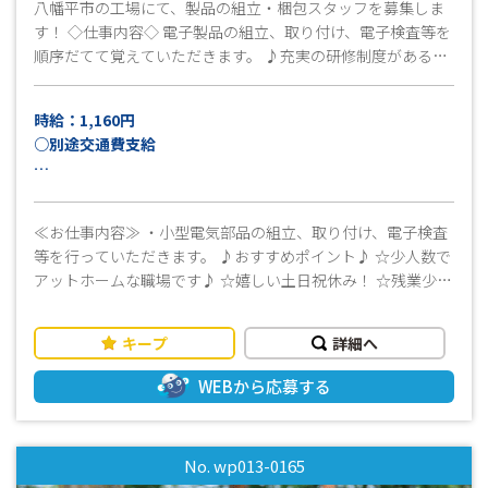
八幡平市の工場にて、製品の組立・梱包スタッフを募集しま
す！ ◇仕事内容◇ 電子製品の組立、取り付け、電子検査等を
順序だてて覚えていただきます。 ♪充実の研修制度があるの
で未経験の方も安心♪ まずはお気軽にお問い合わせくださ
い！ 皆様のご応募心よりお待ちしております^^
時給：1,160円
○別途交通費支給
月収例：22万円以上可（21日稼働＋残業10時間＋交通費上限
15,000円の場合）
≪お仕事内容≫ ・小型電気部品の組立、取り付け、電子検査
等を行っていただきます。 ♪おすすめポイント♪ ☆少人数で
アットホームな職場です♪ ☆嬉しい土日祝休み！ ☆残業少な
めのお仕事です ☆事前に工場見学もできます
キープ
詳細へ
WEBから応募する
No. wp013-0165