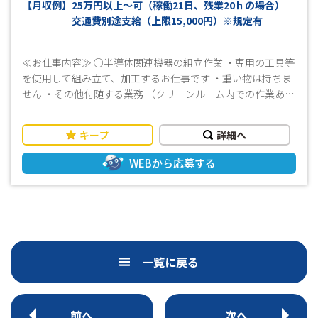
【月収例】25万円以上～可（稼働21日、残業20ｈの場合）
お問い合わせください！／ 皆様のご応募心よりお待ちして
交通費別途支給（上限15,000円）※規定有
おります(^^)/
≪お仕事内容≫ ○半導体関連機器の組立作業 ・専用の工具等
を使用して組み立て、加工するお仕事です ・重い物は持ちま
せん ・その他付随する業務 （クリーンルーム内での作業あ
り） ドライバーでネジを締めたり、ハーネスの組立、部
品へのラベル貼付をお願いします プラモデルを組み立てる
キープ
詳細へ
のが好きな方はきっとお仕事に慣れるのがはやいと思いま
す！ ≪おすすめポイント！≫ ＼未経験から始めた方もたくさ
WEBから応募する
んいらっしゃいます！／ 【安定・安心】モノづくりのお仕事
でしっかり稼げます◎ ◎長期勤務できる方大歓迎！ 長く勤
めようと思ってくれているあなたをしっかりと後押しできる
環境が整っています♪ ◎勤務スタート日はご相談可能です！
ご就業中の方もお気軽にご相談ください！ぜひ一緒に楽し
く働きましょう♪ ≪その他≫ ・人気の高時給 ・未経験者歓
一覧に戻る
迎 ・プラモデルを組み立てる感覚で楽しくお仕事ができます
・綺麗な設備と空調完備で働きやすい環境です ・工場経験ゼ
ロでもOK ・教育体制がしっかりしているので未経験の方でも
安心して働けます ・日勤×フルタイム×土日休み 土日休み
前へ
次へ