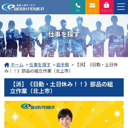
TEL
メール
スタッフ
仕事を探す
ホーム
>
仕事を探す
>
岩手県
>
【派】《日勤・土日休
み！！》部品の組立作業（北上市）
【派】《日勤・土日休み！！》部品の組
立作業（北上市）