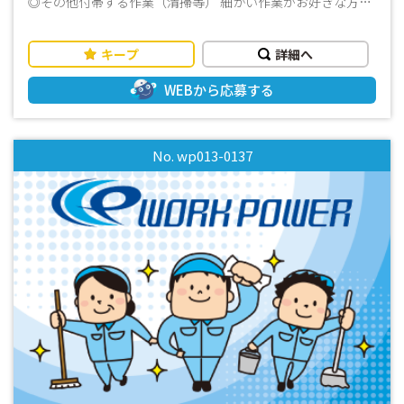
◎その他付帯する作業（清掃等） 細かい作業がお好きな方に
オススメです！ ♪おすすめポイント♪ ・残業少なめ！ ・研
修があるので安心して業務ができます！ ・作業着、帽子等は
キープ
詳細へ
貸与致します。 ・無料駐車場あり。 ・土日休み（ＧＷ、夏季
休暇、年末年始連休あり） ・事前の工場見学ＯＫ！見学だけ
WEBから応募する
でもどうぞ！ ・社員登用実績あり まずはお気軽にお問い合わ
せください。 皆様からのお問い合わせお待ちしております。
No. wp013-0137