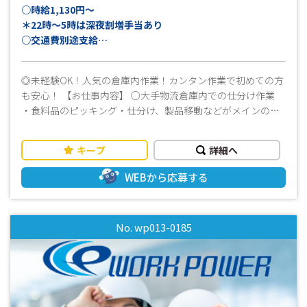
○時給1,130円～
＊22時～5時は深夜割増手当あり
○交通費別途支給
月収例：20万円以上可
◎未経験OK！人気の倉庫内作業！カンタン作業で初めての方
（実働8時間×21日稼働＋交通費上限15,000円の場合）
も安心！ 【お仕事内容】 ○大手物流倉庫内での仕分け作業
※別途深夜割増手当支給
・食料品のピッキング・仕分け、製品移動などがメインのお
仕事です！ ・その他倉庫内の掃除など！ ≪ おすすめポイン
ト！ ≫ ＼ 食品の仕分け、ピッキングとシンプルな作業な
キープ
詳細へ
のではじめての方も安心！ ／ ◎経験、資格不問！ ◎ブラン
クがある方、未経験の方でも大丈夫！ ◎もちろん経験のある
WEBから応募する
方も歓迎！ ◎優しい社員さんがついているので安心♪ ◎当社
スタッフも活躍中！ 就業前に見学できます！ ・先輩スタッフ
が丁寧にサポートしますので、未経験の方でもスムーズに始
No. wp013-0185
められます！ ・夜勤でしっかり稼げる ・長期勤務可能な方大
歓迎 ・男女問わず、幅広い年代のスタッフが活躍中！ ・週払
いOK！お仕事を始めてすぐの時や急な出費の時も安心です！
・ご見学だけでも可能です！ ■まずはお気軽にお問い合わせ
ください！■ 皆様からのご応募お待ちしております！！
(^^)/