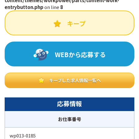
content/themes/workpower/parts/content-work-
e
e
entrybutton.php
on line
8
b
キープ
o
o
WEBから応募する
k
キープした求人情報一覧へ
応募情報
お仕事番号
wp013-0185