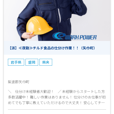
【派】≪夜勤≫チルド食品の仕分け作業！！（矢巾町）
岩手県
盛岡
県央
紫波郡矢巾町
＼ 仕分け未経験者大歓迎！ ／ 未経験からスタートした方
多数活躍中！ 難しい作業はありません！ 仕分けのお仕事が初
めてでも丁寧に教えていただけるので大丈夫！ 安心してチャ
レンジしてみましょう！ 興味がございましたら、ご遠慮なく
お問い合わせください。 ご応募心よりお待ちしています！