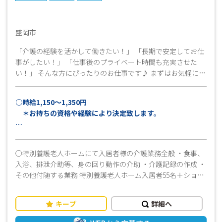
盛岡市
「介護の経験を活かして働きたい！」 「長期で安定してお仕
事がしたい！」 「仕事後のプライベート時間も充実させた
い！」 そんな方にぴったりのお仕事です♪ まずはお気軽にお
問い合わせください！ 皆さんのご応募お待ちしています(^^)/
○時給1,150～1,350円
＊お持ちの資格や経験により決定致します。
○交通費別途支給（上限15,000円／月）
○特別養護老人ホームにて入居者様の介護業務全般 ・食事、
入浴、排泄介助等、身の回り動作の介助 ・介護記録の作成 ・
その他付随する業務 特別養護老人ホーム入居者55名＋ショー
トステイ利用者5名 ≪おすすめポイント≫ ・就業前に見学で
きます！ ・残業少なめ！ ・ユニフォーム貸与致します！ ・
キープ
詳細へ
週払いOK！お仕事を初めてすぐの時や急な出費の時も安心で
す♪ ・資格が無くても介護職の経験があればお仕事できま