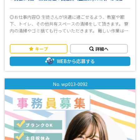
◎お仕事内容◎ 生徒さんが快適に過ごせるよう、教室や廊
下、トイレ、その他共有スペースの清掃をして頂きます。 寮
内の清掃やゴミ捨ても行っていただきます。 難しい作業はご
ざいません！ 男性スタッフ活躍中！！ ☆☆☆未経験者さんも
大歓迎です！☆☆☆ ≪ おすすめポイント！ ≫ ・当社スタ
キープ
詳細へ
ッフも活躍中！ ・フルタイム勤務 ・開校間もない学校なので
まだまだキレイ！ ・残業殆どなし！ ・インターナショナルス
WEBから応募する
クールなので海外の雰囲気を感じながらお仕事できます！ ・
もちろん話せるのは日本語だけでOKです！！ ・大型連休は無
いので毎月安定してシフトに入れます！ お仕事に関しては未
No. wp013-0092
経験者もブランクのある方も大歓迎です♪ 丁寧に指導いただ
けます！ 質問や相談のみも受付けますので、ご興味のある方
はお気軽にご連絡ください。