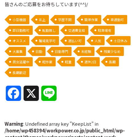
皆さんのご応募をお待ちしています(^^)/
小型機器
北上
学歴不問
簡単作業
車通勤可
即日勤務可
転勤無し
交通費支給
駐車場有
オススメ
職場見学可
週払い可
人気
土日休み
大募集
日勤
日勤専門
未経験
残業少なめ
男女活躍中
軽作業
軽量
週休2日
長期
長期歓迎
F
X
L
a
i
c
n
Warning
: Undefined array key "KeepList" in
/home/wp458394/workpower.co.jp/public_html/wp-