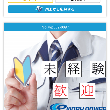
す！ ・作業服は貸与致します。 ・週休2日で2～3日に1回休み
が入るのでしっかり身体も休めます！ ・事前の工場見学Ｏ
WEBから応募する
Ｋ！見学だけでもどうぞ！ ・男女ともに20代～40代活躍中！
・お弁当注文可能！昼食代の半分は会社で負担します！！ ま
ずはお気軽にお問い合わせください。 皆様からのお問い合わ
No. wp002-0097
せお待ちしております。