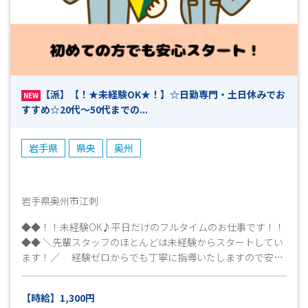
どお仕事をやってみたい！」などなど… 少しでも興味があ
りましたら、まずはお気軽にお問い合わせください！ 今は
別のお仕事をされていて退職後から働き始めたいという方も
大歓迎です♪ 皆様のご応募心よりお待ちしております！！
(^^)/ 【ご応募から採用までの流れ】 ◎ＷＥＢやお電話でご応
募ください ▼ （ 受付 ） ◎弊社担当よりお電話にて折
【派】【！★未経験OK★！】☆日勤専門・土日休みでお
り返しご連絡致します ▼ （ 面接日調整・予約 （所要
NEW
すすめ☆20代～50代までの...
時間5～１０分程度） ） ◎面接・お仕事説明 ▼ （ こ
れまでの職務経歴やお仕事へのご希望等お聞かせくださ
い ） ◎工場見学 ▼ （ 見学後、就業希望確認とお仕事
岩手県
県央
奥州
開始日の日程等確認 ） ◎採用連絡 ▼ （ 即日～7日程
度 ） ◎勤務スタート ※上記は目安となりますので、予めご
了承ください。
岩手県奥州市江刺
◆◆！！未経験OK♪平日だけのフルタイムのお仕事です！！
◆◆ ＼先輩スタッフのほとんどは未経験からスタートしてい
ます！／ 経験ゼロからでも丁寧に指導いたしますので安心
して働けます これまでの経歴にとらわれず、ぜひお気軽に
ご応募ください♪ ≪工場見学OK♪≫ 就業条件、仕事内
【時給】1,300円
容、職場環境など事前に確認ができます！ ＼まずはお気軽に