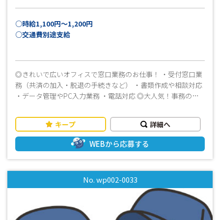
○時給1,100円～1,200円
○交通費別途支給
◎きれいで広いオフィスで窓口業務のお仕事！ ・受付窓口業
務（共済の加入・脱退の手続きなど） ・書類作成や相談対応
・データ管理やPC入力業務 ・電話対応 ◎大人気！事務のお
仕事です！ 女子事務社員さんと一緒に教わりながらできま
す♪ ≪ おすすめポイント！ ≫ ＼ 女性スタッフが多数活
キープ
詳細へ
躍中の職場です ／ ◎経験を活かしたお仕事をしたい！ ◎ブ
ランクがある方でも大丈夫！ ◎優しい社員さんがついている
WEBから応募する
ので安心♪ ◎未経験の方も活躍中！ ◎広くてきれいなオフィ
ス♪働きやすさ抜群！ 就業前に見学できます！ ・女性スタッ
フ活躍中 ・フルタイムでしっかり稼げる ・長期勤務可能な方
No. wp002-0033
大歓迎 ・土日祝はお休みなので、プライベートとON／OFFつ
けて働けます！！ ・空調設備が整っているので年間を通して
快適にお仕事をしていただけます ・きれいな職場環境なのも
オススメです ・週払いOK！お仕事を初めてすぐの時や急な出